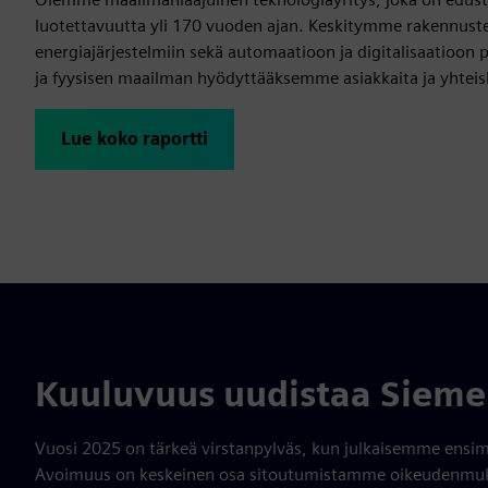
luotettavuutta yli 170 vuoden ajan. Keskitymme rakennusten
energiajärjestelmiin sekä automaatioon ja digitalisaatioon 
ja fyysisen maailman hyödyttääksemme asiakkaita ja yhteis
Lue koko raportti
Kuuluvuus uudistaa Siemen
Vuosi 2025 on tärkeä virstanpylväs, kun julkaisemme ensimm
Avoimuus on keskeinen osa sitoutumistamme oikeudenmukais