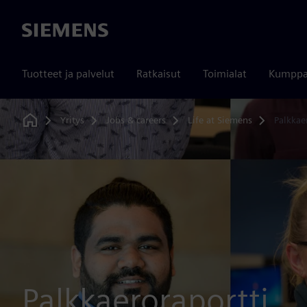
Siemens
Tuotteet ja palvelut
Ratkaisut
Toimialat
Kumppa
Yritys
Jobs & careers
Life at Siemens
Palkkae
Home
Palkkaeroraportti