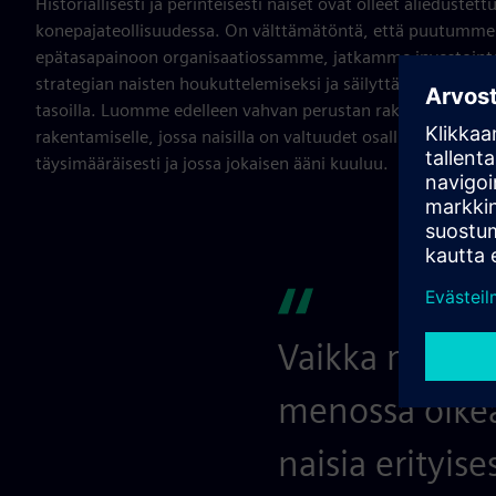
Historiallisesti ja perinteisesti naiset ovat olleet aliedustett
konepajateollisuudessa. On välttämätöntä, että puutumme
epätasapainoon organisaatiossamme, jatkamme investointe
strategian naisten houkuttelemiseksi ja säilyttämiseksi lii
tasoilla. Luomme edelleen vahvan perustan rakentamiselle o
rakentamiselle, jossa naisilla on valtuudet osallistua ja an
täysimääräisesti ja jossa jokaisen ääni kuuluu.
Vaikka matkaa
menossa oikea
naisia erityise