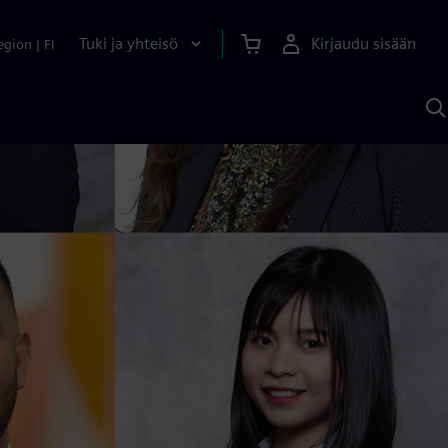
Tuki ja yhteisö
Kirjaudu sisään
egion
|
FI
H
S
A
a