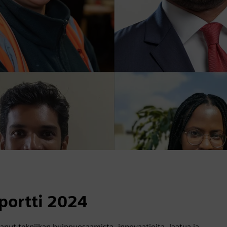
portti 2024
nut tekniikan huippuosaamista, innovaatioita, laatua ja