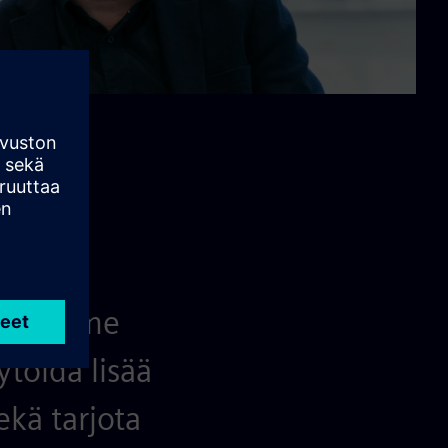
tä olemme
toida lisää
ekä tarjota