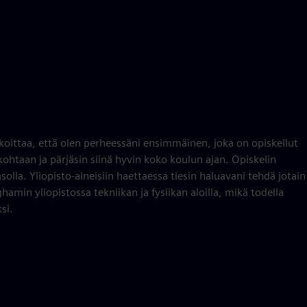
koittaa, että olen perheessäni ensimmäinen, joka on opiskellut
kohtaan ja pärjäsin siinä hyvin koko koulun ajan. Opiskelin
olla. Yliopisto-aineisiin haettaessa tiesin haluavani tehdä jotain
amin yliopistossa tekniikan ja fysiikan aloilla, mikä todella
si.