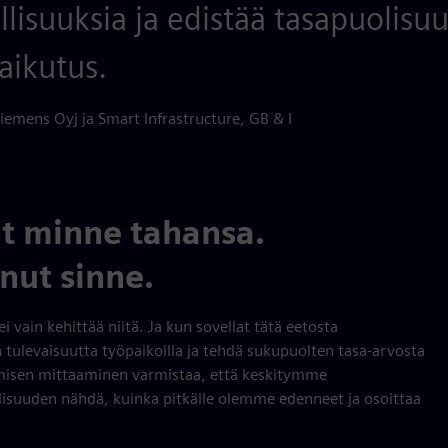
isuuksia ja edistää tasapuolisuu
aikutus.
Siemens Oyj ja Smart Infrastructure, GB & I
ut minne tahansa.
inut sinne.
ain kehittää niitä. Ja kun sovellat tätä eetosta
ulevaisuutta työpaikoilla ja tehdä sukupuolten tasa-arvosta
misen mittaaminen varmistaa, että keskitymme
llisuuden nähdä, kuinka pitkälle olemme edenneet ja osoittaa