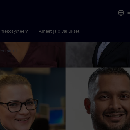
R
niekosysteemi
Aiheet ja oivallukset
roraportti