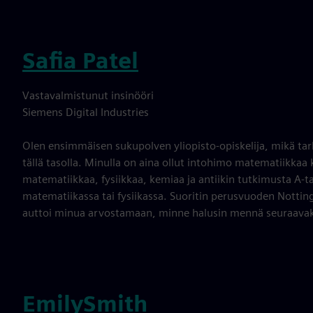
Safia Patel
Vastavalmistunut insinööri
Siemens Digital Industries
Olen ensimmäisen sukupolven yliopisto-opiskelija, mikä tar
tällä tasolla. Minulla on aina ollut intohimo matematiikkaa 
matematiikkaa, fysiikkaa, kemiaa ja antiikin tutkimusta A-tas
matematiikassa tai fysiikassa. Suoritin perusvuoden Nottingh
auttoi minua arvostamaan, minne halusin mennä seuraavak
EmilySmith