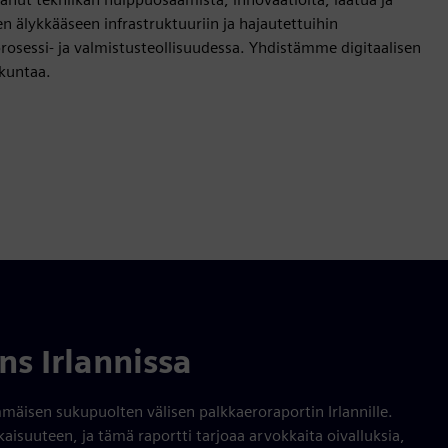
 älykkääseen infrastruktuuriin ja hajautettuihin
prosessi- ja valmistusteollisuudessa. Yhdistämme digitaalisen
kuntaa.
s Irlannissa
äisen sukupuolten välisen palkkaeroraportin Irlannille.
uuteen, ja tämä raportti tarjoaa arvokkaita oivalluksia,