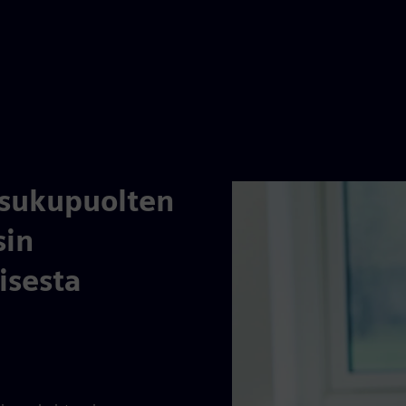
 sukupuolten
sin
aisesta