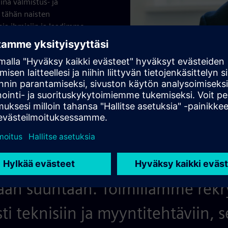
uina valmistus- ja
 tähän naisten
ja ihmisiin ja laadimme
ketoiminnassamme kaikilla
sallistavan organisaation
taa panoksensa
 on vielä pitkä, olen varma, et
an suuntaan. Toimillamme rekry
sti teknisiin ja myyntitehtäviin, s