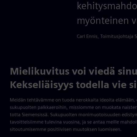
kehitysmahdoll
myönteinen v
Carl Ennis, Toimitusjohtaja 
Mielikuvitus voi viedä sin
Kekseliäisyys todella vie s
Meidän tehtävämme on tuoda nerokkaita ideoita elämään, ei v
sukupuolten palkkaeroihin, missiomme on muokata naisten t
totta Siemensissä. Sukupuolten monimuotoisuuden edisty
tavoitteisiimme tulevina vuosina, ja se antaa meille mahdo
sitoutumisemme positiivisen muutoksen luomiseen.