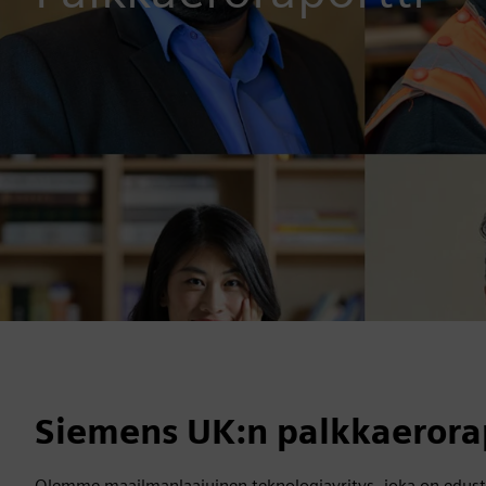
Siemens UK:n palkkaerora
Olemme maailmanlaajuinen teknologiayritys, joka on edusta