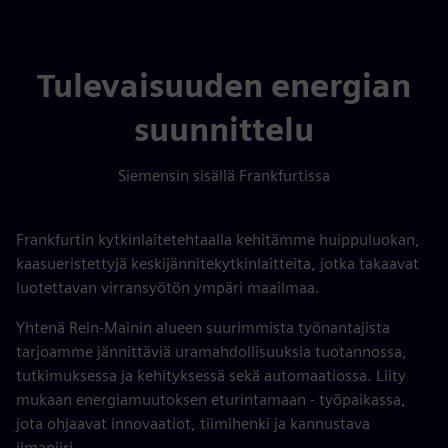
Tulevaisuuden energian
suunnittelu
Siemensin sisällä Frankfurtissa
Frankfurtin kytkinlaitetehtaalla kehitämme huippuluokan,
kaasueristettyjä keskijännitekytkinlaitteita, jotka takaavat
luotettavan virransyötön ympäri maailmaa.
Yhtenä Rein-Mainin alueen suurimmista työnantajista
tarjoamme jännittäviä uramahdollisuuksia tuotannossa,
tutkimuksessa ja kehityksessä sekä automaatiossa. Liity
mukaan energiamuutoksen eturintamaan - työpaikassa,
jota ohjaavat innovaatiot, tiimihenki ja kannustava
ilmapiiri.