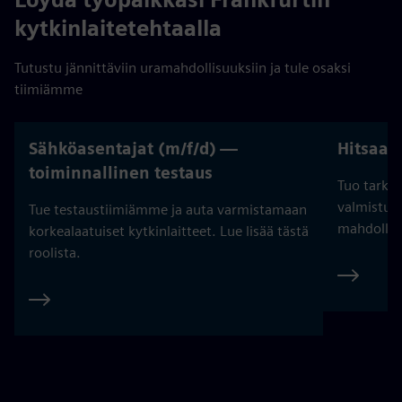
kytkinlaitetehtaalla
Tutustu jännittäviin uramahdollisuuksiin ja tule osaksi
tiimiämme
Sähköasentajat (m/f/d) —
Hitsaaja
toiminnallinen testaus
Tuo tarkk
valmistusp
Tue testaustiimiämme ja auta varmistamaan
mahdollis
korkealaatuiset kytkinlaitteet. Lue lisää tästä
roolista.