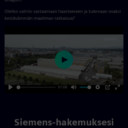
Oletko valmis vastaamaan haasteeseen ja tulemaan osaksi
kestävämmän maailman ratkaisua?
Play
01:06
Play
Mute
Settings
PIP
Enter
fulls
Siemens-hakemuksesi