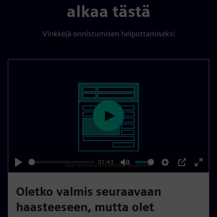
alkaa tästä
Vinkkejä onnistumisen helpottamiseksi
P
l
a
y
01:43
P
M
S
P
E
l
u
e
I
n
Oletko valmis seuraavaan
a
t
t
P
t
haasteeseen, mutta olet
y
e
t
e