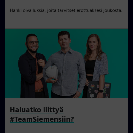
i
r
Hanki oivalluksia, joita tarvitset erottuaksesi joukosta.
n
f
g
u
s
l
l
s
c
r
e
e
n
Haluatko liittyä
#TeamSiemensiin?