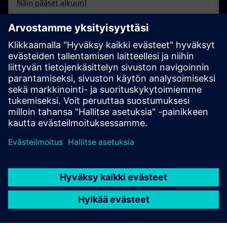
Näin pääset alkuun!
Yhteystiedot