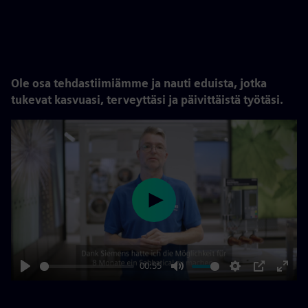
Ole osa tehdastiimiämme ja nauti eduista, jotka
tukevat kasvuasi, terveyttäsi ja päivittäistä työtäsi
.
Play
00:55
Play
Mute
Settings
PIP
Enter
fulls