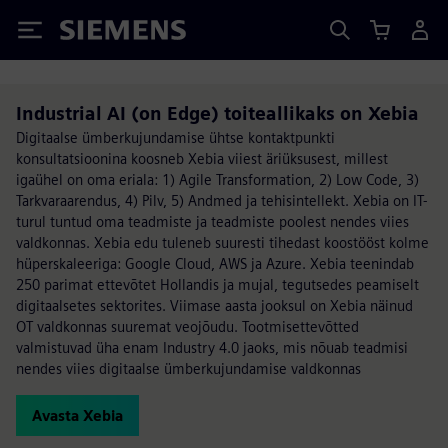
Siemens
Industrial AI (on Edge) toiteallikaks on Xebia
Digitaalse ümberkujundamise ühtse kontaktpunkti
konsultatsioonina koosneb Xebia viiest äriüksusest, millest
igaühel on oma eriala: 1) Agile Transformation, 2) Low Code, 3)
Tarkvaraarendus, 4) Pilv, 5) Andmed ja tehisintellekt. Xebia on IT-
turul tuntud oma teadmiste ja teadmiste poolest nendes viies
valdkonnas. Xebia edu tuleneb suuresti tihedast koostööst kolme
hüperskaleeriga: Google Cloud, AWS ja Azure. Xebia teenindab
250 parimat ettevõtet Hollandis ja mujal, tegutsedes peamiselt
digitaalsetes sektorites. Viimase aasta jooksul on Xebia näinud
OT valdkonnas suuremat veojõudu. Tootmisettevõtted
valmistuvad üha enam Industry 4.0 jaoks, mis nõuab teadmisi
nendes viies digitaalse ümberkujundamise valdkonnas
Avasta Xebia