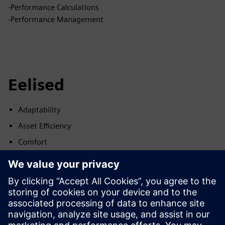
-Performance Calculations
-Performance Management
Eelised
Adaptability
Asset Efficiency
Comfort
Energy Efficiency
Resilience
Safety
Space Efficiency
User Efficiency