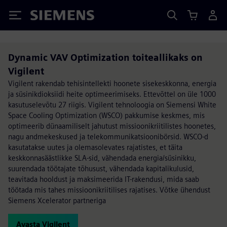
Siemens
Dynamic VAV Optimization toiteallikaks on
Vigilent
Vigilent rakendab tehisintellekti hoonete sisekeskkonna, energia
ja süsinikdioksiidi heite optimeerimiseks. Ettevõttel on üle 1000
kasutuselevõtu 27 riigis. Vigilent tehnoloogia on Siemensi White
Space Cooling Optimization (WSCO) pakkumise keskmes, mis
optimeerib dünaamiliselt jahutust missioonikriitilistes hoonetes,
nagu andmekeskused ja telekommunikatsioonibörsid. WSCO-d
kasutatakse uutes ja olemasolevates rajatistes, et täita
keskkonnasäästlikke SLA-sid, vähendada energia/süsinikku,
suurendada töötajate tõhusust, vähendada kapitalikulusid,
teavitada hooldust ja maksimeerida IT-rakendusi, mida saab
töötada mis tahes missioonikriitilises rajatises. Võtke ühendust
Siemens Xcelerator partneriga
Avasta Vigilent