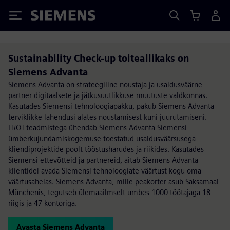
Siemens
Sustainability Check-up toiteallikaks on
Siemens Advanta
Siemens Advanta on strateegiline nõustaja ja usaldusväärne
partner digitaalsete ja jätkusuutlikkuse muutuste valdkonnas.
Kasutades Siemensi tehnoloogiapakku, pakub Siemens Advanta
terviklikke lahendusi alates nõustamisest kuni juurutamiseni.
IT/OT-teadmistega ühendab Siemens Advanta Siemensi
ümberkujundamiskogemuse tõestatud usaldusväärsusega
kliendiprojektide poolt tööstusharudes ja riikides. Kasutades
Siemensi ettevõtteid ja partnereid, aitab Siemens Advanta
klientidel avada Siemensi tehnoloogiate väärtust kogu oma
väärtusahelas. Siemens Advanta, mille peakorter asub Saksamaal
Münchenis, tegutseb ülemaailmselt umbes 1000 töötajaga 18
riigis ja 47 kontoriga.
Avasta Siemens Advanta