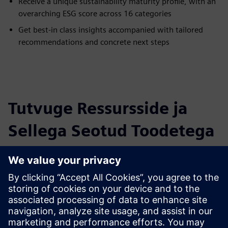
Receive a unique sustainability maturity profile, with an
overarching ESG score across 16 categories
Get best-in class insights accompanied with tailored
recommendations and concrete next steps
Tutvuge Ressursside ja
Sellega Seotud Toodetega
Täiendav Teave ja Ressursid
Read more
Eeltingimused