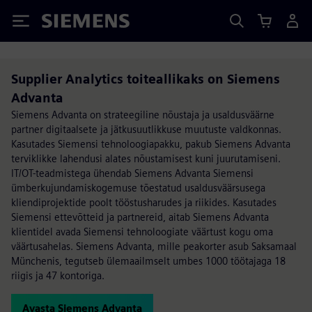
Siemens
Supplier Analytics toiteallikaks on Siemens
Advanta
Siemens Advanta on strateegiline nõustaja ja usaldusväärne
partner digitaalsete ja jätkusuutlikkuse muutuste valdkonnas.
Kasutades Siemensi tehnoloogiapakku, pakub Siemens Advanta
terviklikke lahendusi alates nõustamisest kuni juurutamiseni.
IT/OT-teadmistega ühendab Siemens Advanta Siemensi
ümberkujundamiskogemuse tõestatud usaldusväärsusega
kliendiprojektide poolt tööstusharudes ja riikides. Kasutades
Siemensi ettevõtteid ja partnereid, aitab Siemens Advanta
klientidel avada Siemensi tehnoloogiate väärtust kogu oma
väärtusahelas. Siemens Advanta, mille peakorter asub Saksamaal
Münchenis, tegutseb ülemaailmselt umbes 1000 töötajaga 18
riigis ja 47 kontoriga.
Avasta Siemens Advanta