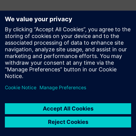
Tutvuge Ressursside ja
Sellega Seotud Toodetega
Eeltingimused
none