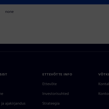
Eeltingimused
none
SIST
ETTEVÕTTE INFO
VÕTK
Ettevõte
Konta
ne
Investorisuhted
Konto
ja ajakirjandus
Strateegia