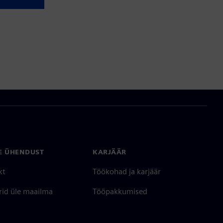
E ÜHENDUST
KARJÄÄR
kt
Töökohad ja karjäär
rid üle maailma
Tööpakkumised