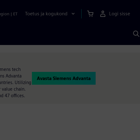
Toetus ja kogukond
Logi sisse
egion
|
ET
O
S
A
iemens tech
ens Advanta
Avasta Siemens Advanta
tries. Utilizing
 value chain.
 47 offices.