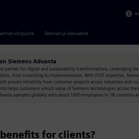
R
artnervõrgustik
Teemad ja ülevaated
s on Siemens Advanta
ed partner for digital and sustainability transformations. Leveraging S
utions, from consulting to implementation. With IT/OT expertise, Siem
h proven reliability from customer projects across industries and coun
ta helps customers unlock value of Siemens technologies across their
anta operates globally with about 1000 employees in 18 countries and
enefits for clients?