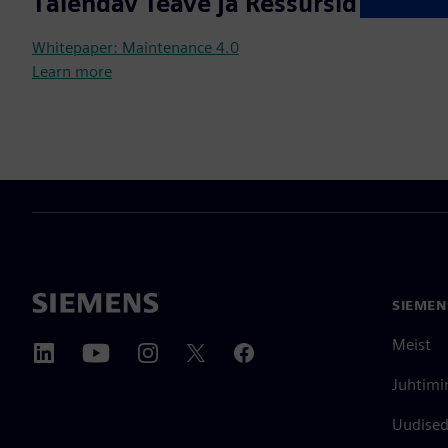
Täiendav Teave ja Ressursid
Whitepaper: Maintenance 4.0
Learn more
SIEMEN
Meist
Juhtimi
Uudised 