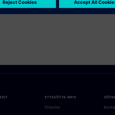
llega Seotud Toodetega
SIST
ETTEVÕTTE INFO
VÕTK
Ettevõte
Konta