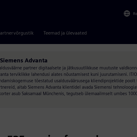
R
artnervõrgustik
Teemad ja ülevaated
n Siemens Advanta
aldusväärne partner digitaalsete ja jätkusuutlikkuse muutuste valdkonn
ta terviklikke lahendusi alates nõustamisest kuni juurutamiseni. IT/
amiskogemuse tõestatud usaldusväärsusega kliendiprojektide poolt 
artnereid, aitab Siemens Advanta klientidel avada Siemensi tehnoloogia
korter asub Saksamaal Münchenis, tegutseb ülemaailmselt umbes 1000