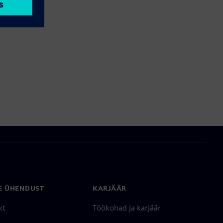
E ÜHENDUST
KARJÄÄR
kt
Töökohad ja karjäär