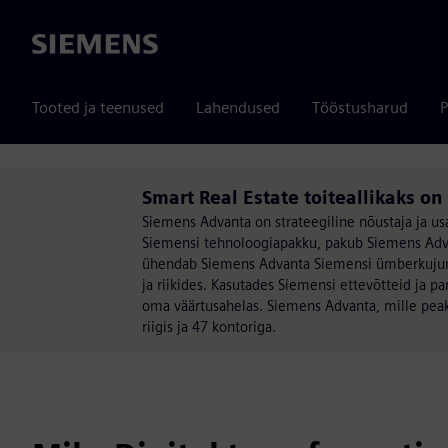
Siemens
Tooted ja teenused
Lahendused
Tööstusharud
P
Smart Real Estate toiteallikaks o
Siemens Advanta on strateegiline nõustaja ja us
Siemensi tehnoloogiapakku, pakub Siemens Advan
ühendab Siemens Advanta Siemensi ümberkujund
ja riikides. Kasutades Siemensi ettevõtteid ja p
oma väärtusahelas. Siemens Advanta, mille pea
riigis ja 47 kontoriga.