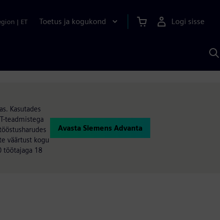
Toetus ja kogukond
Logi sisse
egion
|
ET
O
S
A
as. Kasutades
OT-teadmistega
Avasta Siemens Advanta
tööstusharudes
te väärtust kogu
 töötajaga 18