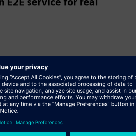
 E2E service for real
exploit synergies