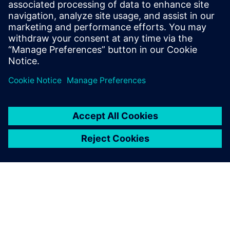
Eeltingimused
none