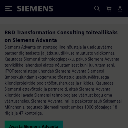
Siemens
R&D Transformation Consulting toiteallikaks
on Siemens Advanta
Siemens Advanta on strateegiline nõustaja ja usaldusväärne
partner digitaalsete ja jätkusuutlikkuse muutuste valdkonnas.
Kasutades Siemensi tehnoloogiapakku, pakub Siemens Advanta
terviklikke lahendusi alates nõustamisest kuni juurutamiseni.
IT/OT-teadmistega ühendab Siemens Advanta Siemensi
ümberkujundamiskogemuse tõestatud usaldusväärsusega
kliendiprojektide poolt tööstusharudes ja riikides. Kasutades
Siemensi ettevõtteid ja partnereid, aitab Siemens Advanta
klientidel avada Siemensi tehnoloogiate väärtust kogu oma
väärtusahelas. Siemens Advanta, mille peakorter asub Saksamaal
Münchenis, tegutseb ülemaailmselt umbes 1000 töötajaga 18
riigis ja 47 kontoriga.
Avasta Siemens Advanta