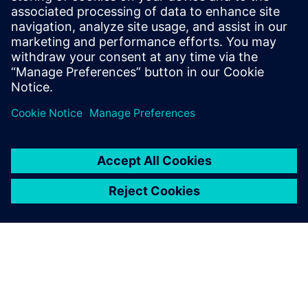
Eeltingimused
none