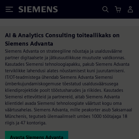
Siemens
AI & Analytics Consulting toiteallikaks on
Siemens Advanta
Siemens Advanta on strateegiline nõustaja ja usaldusväärne
partner digitaalsete ja jätkusuutlikkuse muutuste valdkonnas.
Kasutades Siemensi tehnoloogiapakku, pakub Siemens Advanta
terviklikke lahendusi alates nõustamisest kuni juurutamiseni.
IT/OT-teadmistega ühendab Siemens Advanta Siemensi
ümberkujundamiskogemuse tõestatud usaldusväärsusega
kliendiprojektide poolt tööstusharudes ja riikides. Kasutades
Siemensi ettevõtteid ja partnereid, aitab Siemens Advanta
klientidel avada Siemensi tehnoloogiate väärtust kogu oma
väärtusahelas. Siemens Advanta, mille peakorter asub Saksamaal
Münchenis, tegutseb ülemaailmselt umbes 1000 töötajaga 18
riigis ja 47 kontoriga.
Avasta Siemens Advanta