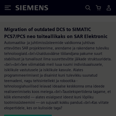
Siemens
Migration of outdated DCS to SIMATIC
PCS7/PCS neo toiteallikaks on SAR Elektronic
Automaatika- ja juhtimissüsteemide valdkonna juhtivas
ettevõttes SAR projekteerime, arendame ja rakendame tuleviku
tehnoloogiaid.<br/>Usaldusväärse tööandjana pakume suurt
stabiilsust ja turvalisust ilma suurettevõtte jäikade struktuurideta.
<br/><br/>See võimaldab meil luua ruumi individuaalsusele,
isiklikule vastutusele ja isiklikule kasvule. Alates
programmeerimisest ja disainist kuni tulevikku suunatud
teemadeni, nagu tehisintellekt ja robootika -
tehnoloogiahuvilised leiavad ideaalse keskkonna oma ideede
realiseerimiseks koos meiega.<br/>Taustekspertidena tagame, et
kõik elemendid — alates esialgsest ideest kuni lõpliku
tootmissüsteemini — on sujuvalt kokku pandud.<br/>Kas viitate
ekspertidele, kes on kulisside taga?