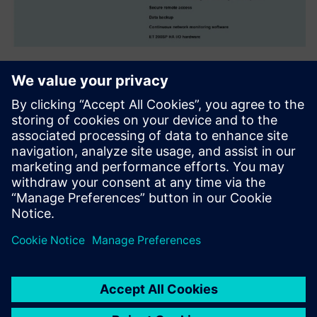
Migration ABB DCS to
SIMATIC PCS7
Migration of ABB Procontrol P14 process control system to
SIMATIC PCS7.
2 incineration lines + general section + ancillary facilities +
boiler protection