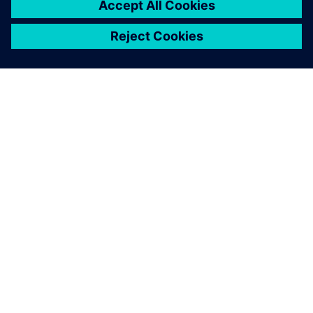
SIEMENSIST
ETTEVÕTTE INFO
VÕTKE ÜHENDUST
KARJÄÄR