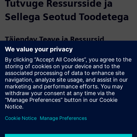
Tutvuge Ressursside ja
Sellega Seotud Toodetega
Täiendav Teave ja Ressursid
More information
Eeltingimused
Container number
Booking or Bill of Lading number
Both