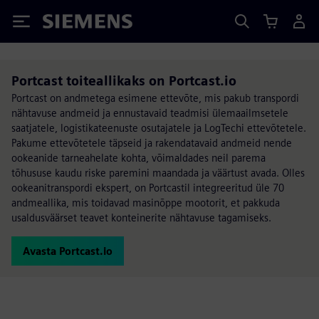
Siemens
Portcast toiteallikaks on Portcast.io
Portcast on andmetega esimene ettevõte, mis pakub transpordi
nähtavuse andmeid ja ennustavaid teadmisi ülemaailmsetele
saatjatele, logistikateenuste osutajatele ja LogTechi ettevõtetele.
Pakume ettevõtetele täpseid ja rakendatavaid andmeid nende
ookeanide tarneahelate kohta, võimaldades neil parema
tõhususe kaudu riske paremini maandada ja väärtust avada. Olles
ookeanitranspordi ekspert, on Portcastil integreeritud üle 70
andmeallika, mis toidavad masinõppe mootorit, et pakkuda
usaldusväärset teavet konteinerite nähtavuse tagamiseks.
Avasta Portcast.io