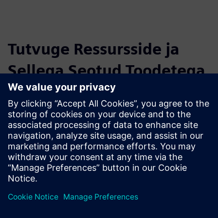
Tutvuge Ressursside ja
Sellega Seotud Toodetega
Täiendav Teave ja Ressursid
Materiality Assessment
Eeltingimused