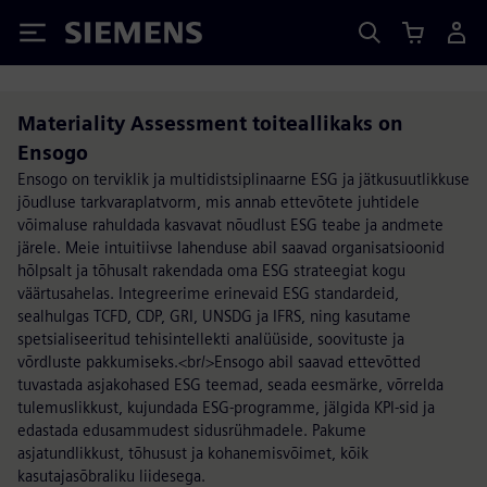
Siemens
Materiality Assessment toiteallikaks on
Ensogo
Ensogo on terviklik ja multidistsiplinaarne ESG ja jätkusuutlikkuse
jõudluse tarkvaraplatvorm, mis annab ettevõtete juhtidele
võimaluse rahuldada kasvavat nõudlust ESG teabe ja andmete
järele. Meie intuitiivse lahenduse abil saavad organisatsioonid
hõlpsalt ja tõhusalt rakendada oma ESG strateegiat kogu
väärtusahelas. Integreerime erinevaid ESG standardeid,
sealhulgas TCFD, CDP, GRI, UNSDG ja IFRS, ning kasutame
spetsialiseeritud tehisintellekti analüüside, soovituste ja
võrdluste pakkumiseks.<br/>Ensogo abil saavad ettevõtted
tuvastada asjakohased ESG teemad, seada eesmärke, võrrelda
tulemuslikkust, kujundada ESG-programme, jälgida KPI-sid ja
edastada edusammudest sidusrühmadele. Pakume
asjatundlikkust, tõhusust ja kohanemisvõimet, kõik
kasutajasõbraliku liidesega.