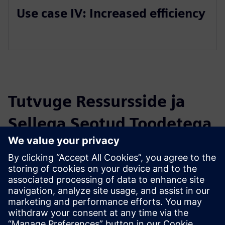
Use case IV: Increased efficiency
Tutvuge Ressursside ja
Sellega Seotud Toodetega
Täiendav Teave ja Ressursid
DMG MORI Store
Eeltingimused