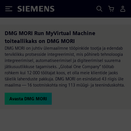
Siemens
DMG MORI Run MyVirtual Machine
toiteallikaks on DMG MORI
DMG MORI on juhtiv ülemaailmne tööpinkide tootja ja edendab
terviklikku protsesside integreerimist, mis põhineb tehnoloogia
integreerimisel, automatiseerimisel ja digiteerimisel suurema
jätkusuutlikkuse tagamiseks. „Global One Company” töötab
rohkem kui 12 000 töötajat koos, et olla meie klientide jaoks
täielik lahenduste pakkuja. DMG MORI on esindatud 43 riigis üle
maailma — 16 tootmiskohta ning 113 müügi- ja teeninduskohta.
Avasta DMG MORI