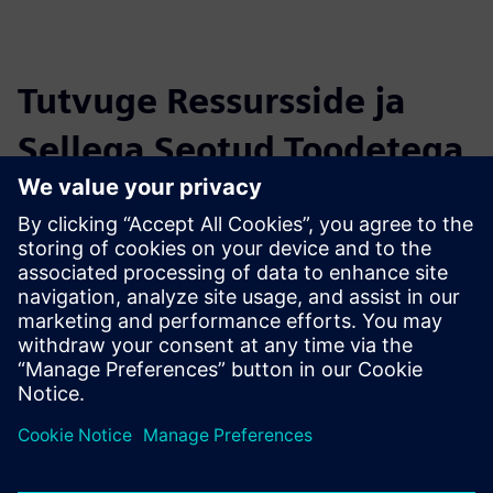
Tutvuge Ressursside ja
Sellega Seotud Toodetega
Täiendav Teave ja Ressursid
Introduction of CONWELL(2023.11) - SIEMENS.pdf
Eeltingimused