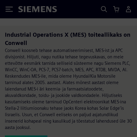
Siemens
Industrial Operations X (MES) toiteallikaks on
Conwell
Conwell koosneb tehase automatiseerimisest, MES-ist ja APC
divisjonist. Hiljuti, nagu nutika tehase tegevuskavas, on meie
ettevõtte eesmärk tarnida selliseid süsteeme nagu Siemens PLC,
WinCC, WinC-OA, PCS-7, PCS7-batch, MES, APC, RTDB, MVDA, AI.
Keskendudes MES-ile, mida oleme Hyundai/Kia Motorsile
tarninud alates 2005. aastast. Alates mõnest aastast oleme
laiendanud MES-i äri keemia- ja farmaatsiatoodete,
akuvaldkondade, toidu- ja jookide valdkondadele. Hiljutiseks
kasutamiseks oleme tarninud OpCenteri elektroonikat MES-ina
Stella-2 liitiumioonaku tehase jaoks Korea kohas Solar Edge'is
Iisraelis. Usun, et Conwell eeliseks on paljud asjatundlikud
insenerid kohapeal ning kasulikud ja tõestatud lahendused üle 30
aasta jooksul.