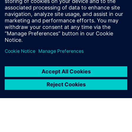
Case study: Visitor management solution for Google
Eeltingimused
None