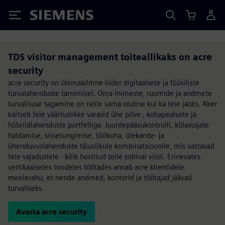
Siemens
TDS visitor management toiteallikaks on acre
security
acre security on ülemaailmne liider digitaalsete ja füüsiliste
turvalahenduste tarnimisel. Oma inimeste, ruumide ja andmete
turvalisuse tagamine on neile sama oluline kui ka teie jaoks. Aker
kaitseb teie väärtuslikke varasid ühe pilve-, kohapealsete ja
hübriidlahenduste portfelliga. Juurdepääsukontrolli, külastajate
haldamise, sissetungimise, töökoha, ülekande- ja
ühenduvuslahenduste täiuslikule kombinatsioonile, mis vastavad
teie vajadustele - kõik hostitud teile sobival viisil. Erinevates
vertikaalsetes toodetes töötades annab acre klientidele
meelerahu, et nende andmed, kontorid ja töötajad jäävad
turvaliseks.
Avasta acre security