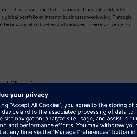
 protects businesses and their customers from online identity
es a global portfolio of internet businesses worldwide. Through
f technological and behavioral variables in seconds, verifying
Liikumine
Build
Laiendab või tugineb Siemens Xcelerator
tootele/lahendusele, luues uue toote või loob uue
kliendilahenduse Siemens Xcelerator toote ja oma toote
integreerimise kaudu