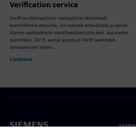
Verification service
Veriff on ülemaailmne veebipõhine identiteedi
kontrollimise ettevõte, mis kaitseb ettevõtteid ja nende
kliente veebipõhiste identiteedipettuste eest, kasutades
kunstlikku. 2015. aastal asutatud Veriff teenindab
ülemaailmset Intern...
Lisateave
SIEMEN