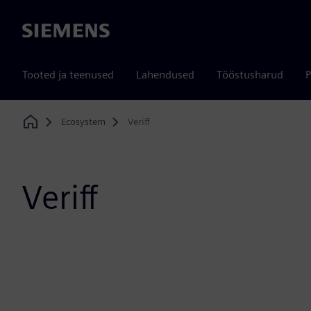
Siemens
Tooted ja teenused
Lahendused
Tööstusharud
P
Ecosystem
Veriff
Home
Veriff