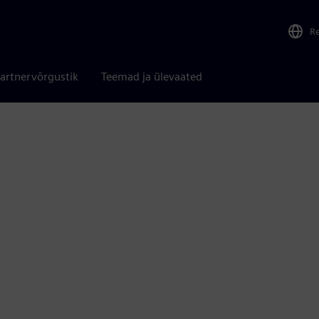
R
artnervõrgustik
Teemad ja ülevaated