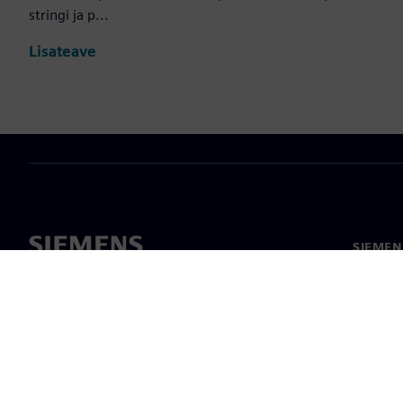
stringi ja p...
Lisateave
SIEMEN
Meist
Juhtimi
Uudised 