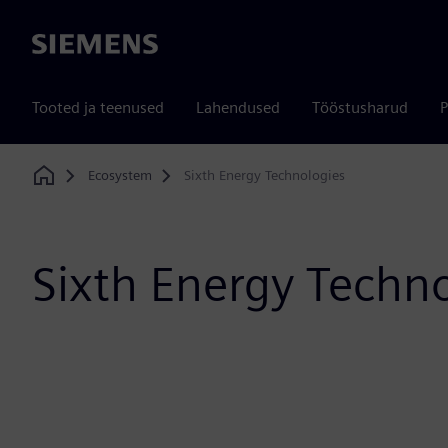
Siemens
Tooted ja teenused
Lahendused
Tööstusharud
P
Ecosystem
Sixth Energy Technologies
Home
Sixth Energy Techn