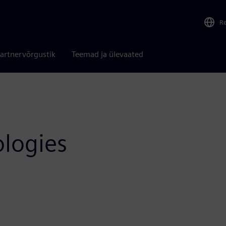
R
artnervõrgustik
Teemad ja ülevaated
ologies