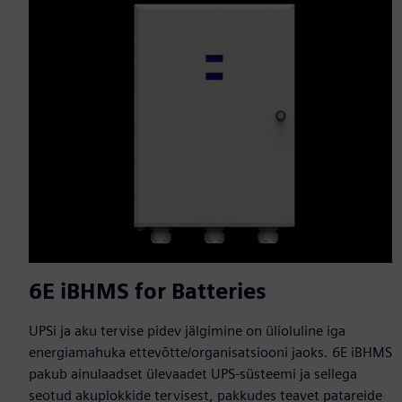
6E iBHMS for Batteries
UPSi ja aku tervise pidev jälgimine on ülioluline iga
energiamahuka ettevõtte/organisatsiooni jaoks. 6E iBHMS
pakub ainulaadset ülevaadet UPS-süsteemi ja sellega
seotud akuplokkide tervisest, pakkudes teavet patareide