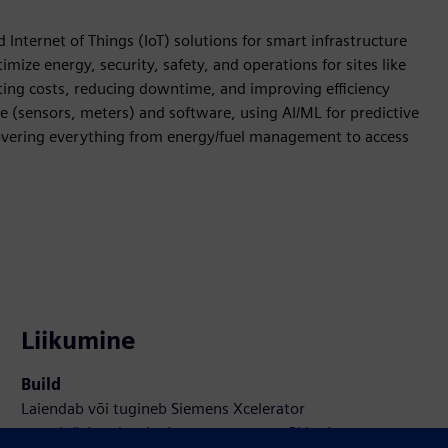
Internet of Things (IoT) solutions for smart infrastructure
ze energy, security, safety, and operations for sites like
tting costs, reducing downtime, and improving efficiency
 (sensors, meters) and software, using AI/ML for predictive
 covering everything from energy/fuel management to access
Liikumine
Build
Laiendab või tugineb Siemens Xcelerator
tootele/lahendusele, luues uue toote või loob uue