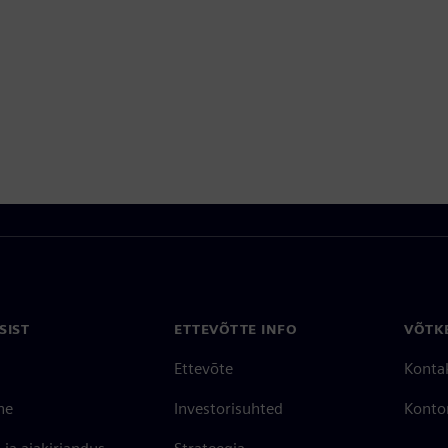
SIST
ETTEVÕTTE INFO
VÕTK
Ettevõte
Konta
ne
Investorisuhted
Konto