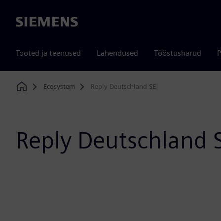
Siemens
Tooted ja teenused
Lahendused
Tööstusharud
P
Ecosystem
Reply Deutschland SE
Home
Reply Deutschland 