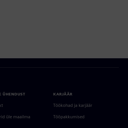
E ÜHENDUST
KARJÄÄR
kt
Töökohad ja karjäär
rid üle maailma
Tööpakkumised