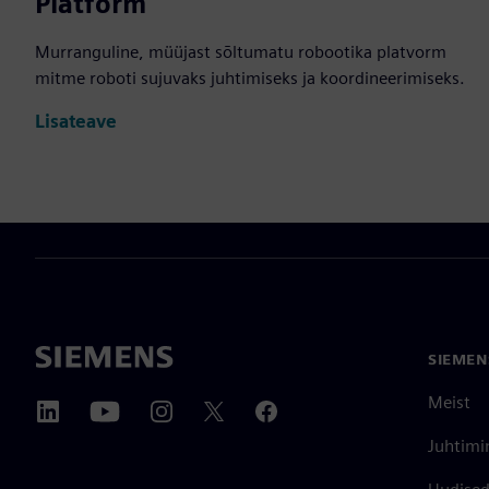
Platform
Murranguline, müüjast sõltumatu robootika platvorm
mitme roboti sujuvaks juhtimiseks ja koordineerimiseks.
Lisateave
SIEMEN
Meist
Juhtimi