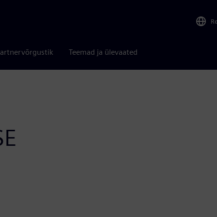
R
artnervõrgustik
Teemad ja ülevaated
SE