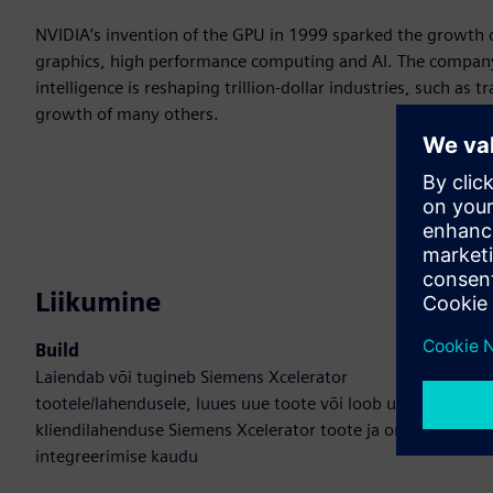
NVIDIA’s invention of the GPU in 1999 sparked the growth
graphics, high performance computing and AI. The company’
intelligence is reshaping trillion-dollar industries, such as
growth of many others.
Liikumine
Build
Laiendab või tugineb Siemens Xcelerator
tootele/lahendusele, luues uue toote või loob uue
kliendilahenduse Siemens Xcelerator toote ja oma toote
integreerimise kaudu