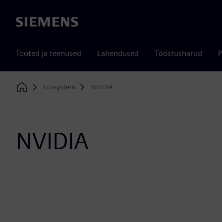
Siemens
Tooted ja teenused
Lahendused
Tööstusharud
P
Ecosystem
NVIDIA
Home
NVIDIA