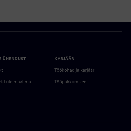
E ÜHENDUST
KARJÄÄR
kt
Töökohad ja karjäär
rid üle maailma
Tööpakkumised