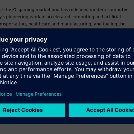
 of the PC gaming market and has redefined modern computer
s pioneering work in accelerated computing and artificial
 transportation, healthcare and manufacturing, and fueling the