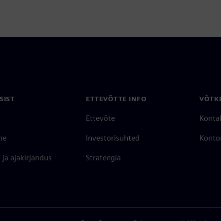
SIST
ETTEVÕTTE INFO
VÕTK
Ettevõte
Konta
ne
Investorisuhted
Konto
ja ajakirjandus
Strateegia