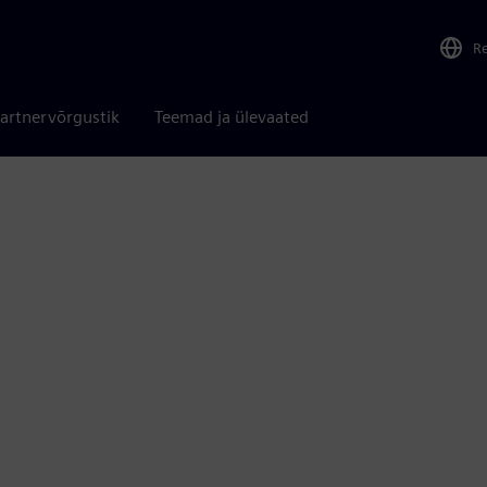
R
artnervõrgustik
Teemad ja ülevaated