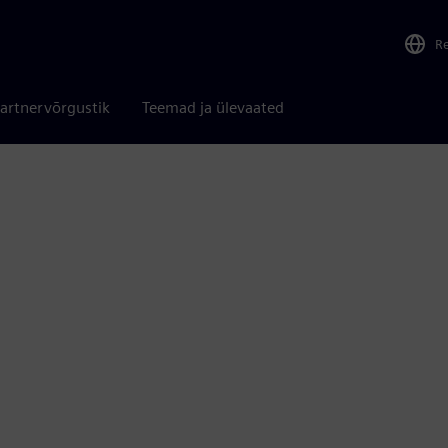
R
artnervõrgustik
Teemad ja ülevaated