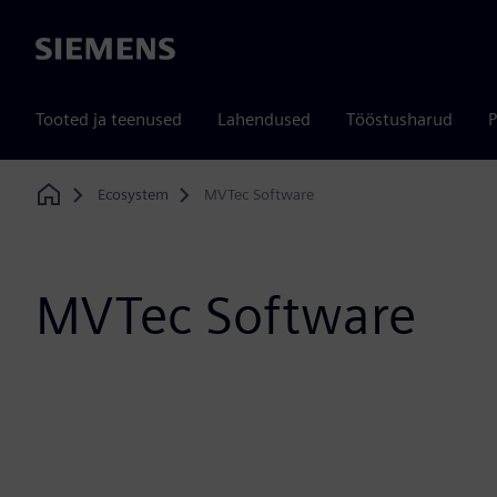
Siemens
Tooted ja teenused
Lahendused
Tööstusharud
P
Ecosystem
MVTec Software
Home
MVTec Software