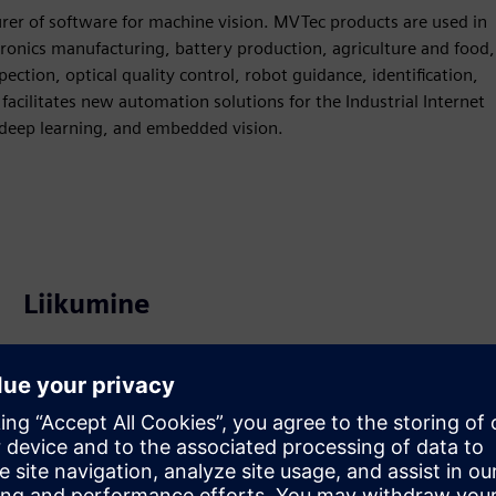
er of software for machine vision. MVTec products are used in
tronics manufacturing, battery production, agriculture and food,
spection, optical quality control, robot guidance, identification,
acilitates new automation solutions for the Industrial Internet
 deep learning, and embedded vision.
Liikumine
Build
Laiendab või tugineb Siemens Xcelerator
tootele/lahendusele, luues uue toote või loob uue
kliendilahenduse Siemens Xcelerator toote ja oma toote
integreerimise kaudu