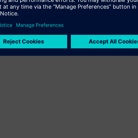
Sell
SW ja digitaalse toega HW Edasimüüja/Müüge Siemens
Xcelerator-is