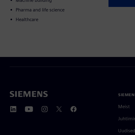
Machine building
Pharma and life science
Healthcare
SIEMEN
Meist
Juhtimi
Uudised 