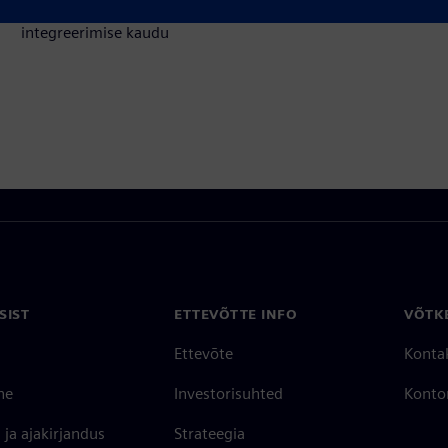
kliendilahenduse Siemens Xcelerator toote ja oma toote
integreerimise kaudu
SIST
ETTEVÕTTE INFO
VÕTK
Ettevõte
Konta
ne
Investorisuhted
Konto
ja ajakirjandus
Strateegia