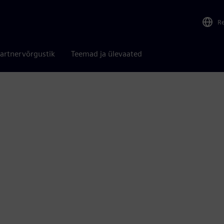
R
artnervõrgustik
Teemad ja ülevaated