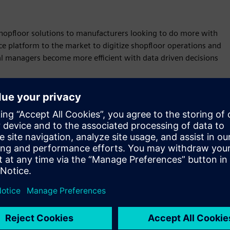
 shopfloor solutions to manufacturers looking to do more with
nce platform to the market to digitize shopfloor operations and
l managers become more efficient with data driven decisions
Liikumine
Build
Laiendab või tugineb Siemens Xcelerator
tootele/lahendusele, luues uue toote või loob uue