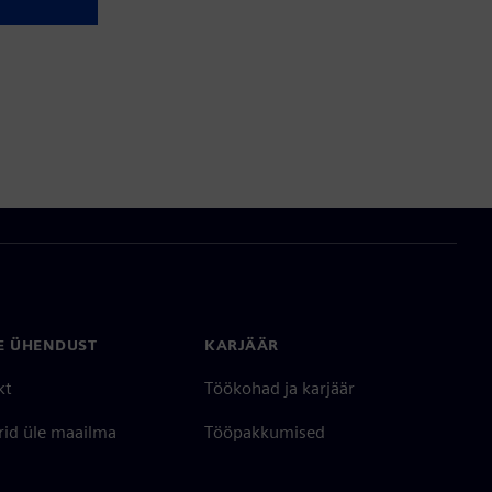
E ÜHENDUST
KARJÄÄR
kt
Töökohad ja karjäär
rid üle maailma
Tööpakkumised