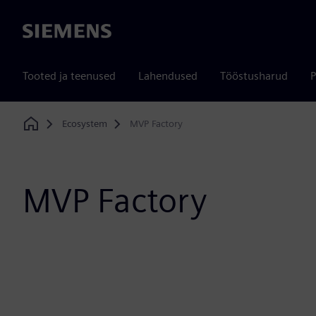
Siemens
Tooted ja teenused
Lahendused
Tööstusharud
P
Ecosystem
MVP Factory
Home
MVP Factory