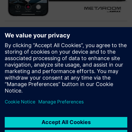
Metaroom 3D Capture
Metaroom võimaldab nutitelefoni abil ruumide ja hoonete
lihtsat ja tõhusat 2D- ja 3D-digiteerimist.
Väljundite hulka kuuluvad DXF, PDF, IFC ning sujuvad
integreerimised Building X Data Setup ja Building X
Lifecycle Twin.
Lisateave