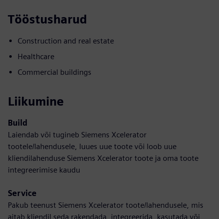
Tööstusharud
Construction and real estate
Healthcare
Commercial buildings
Liikumine
Build
Laiendab või tugineb Siemens Xcelerator
tootele/lahendusele, luues uue toote või loob uue
kliendilahenduse Siemens Xcelerator toote ja oma toote
integreerimise kaudu
Service
Pakub teenust Siemens Xcelerator toote/lahendusele, mis
aitab kliendil seda rakendada, integreerida, kasutada või