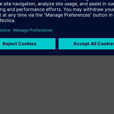
kliendilahenduse Siemens Xcelerator toote ja oma toote
integreerimise kaudu