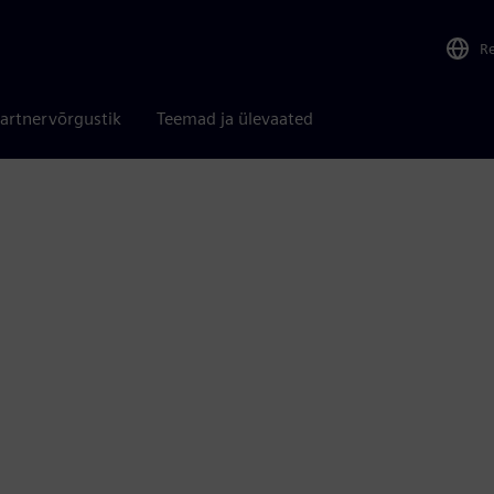
R
artnervõrgustik
Teemad ja ülevaated