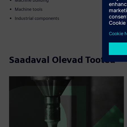
Machine building
Machine tools
Industrial components
Saadaval Olevad Tooted