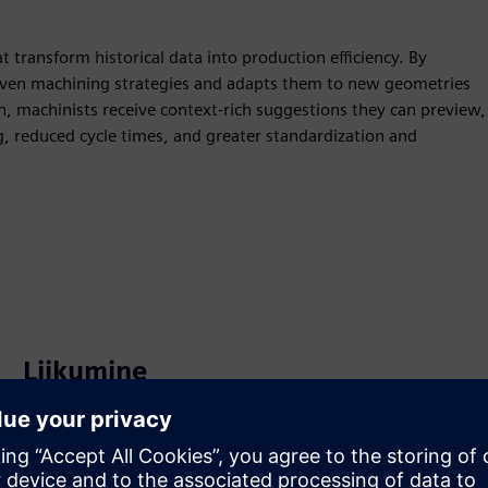
transform historical data into production efficiency. By
roven machining strategies and adapts them to new geometries
h, machinists receive context-rich suggestions they can preview,
g, reduced cycle times, and greater standardization and
Liikumine
Build
Laiendab või tugineb Siemens Xcelerator
tootele/lahendusele, luues uue toote või loob uue