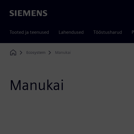
Siemens
Tooted ja teenused
Lahendused
Tööstusharud
P
Ecosystem
Manukai
Home
Manukai