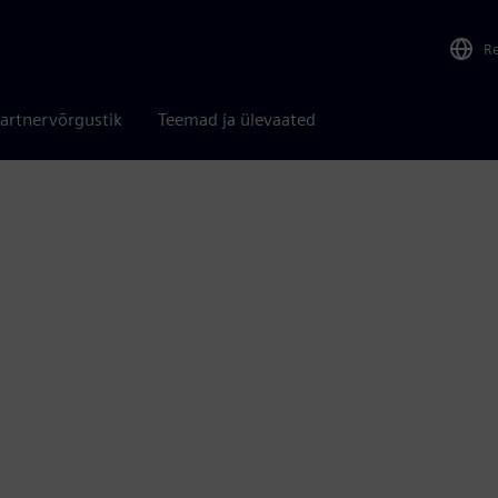
R
artnervõrgustik
Teemad ja ülevaated