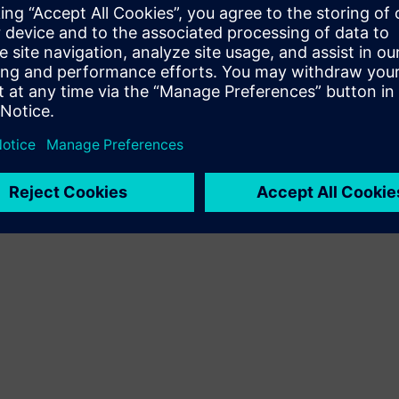
kliendilahenduse Siemens Xcelerator toote ja oma toote
integreerimise kaudu