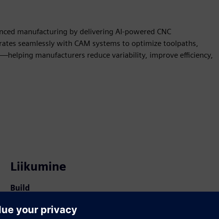
anced manufacturing by delivering AI-powered CNC
ates seamlessly with CAM systems to optimize toolpaths,
helping manufacturers reduce variability, improve efficiency,
Liikumine
Build
Laiendab või tugineb Siemens Xcelerator
tootele/lahendusele, luues uue toote või loob uue