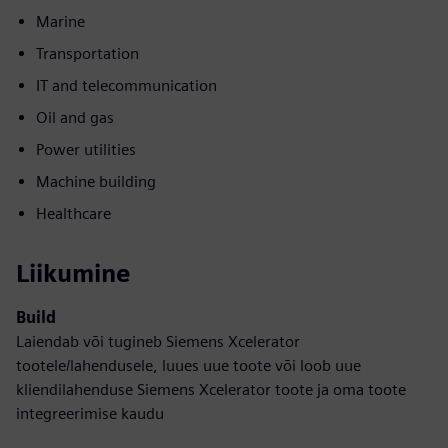
Marine
Transportation
IT and telecommunication
Oil and gas
Power utilities
Machine building
Healthcare
Liikumine
Build
Laiendab või tugineb Siemens Xcelerator
tootele/lahendusele, luues uue toote või loob uue
kliendilahenduse Siemens Xcelerator toote ja oma toote
integreerimise kaudu