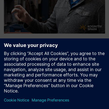
RemoteSpark™
RemoteSpark™ on segareaalsuse jõudluse tugivahend
segareaalsuse peakomplektides, sealhulgas HoloLensis,
juurutamiseks. Töötajad saavad koheselt juurde pääseda
2D- ja 3D-varadele, et toetada ülesannete täitmist,
toimimise tõhusust ...
Lisateave