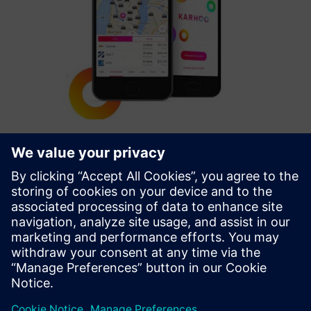
Taxi & PHV services and ridehailing
Karhoo toob litsentseeritud laevastikud koos Travel &
Hospitality kaubamärkidega, et luua nutikaid
liikuvuslahendusi kogu maailmas. Nende Mobility Exchange
platvorm pakub tooteid (API/SDK ja COTS mikrosaidid), mis
võimaldavad part...
Lisateave