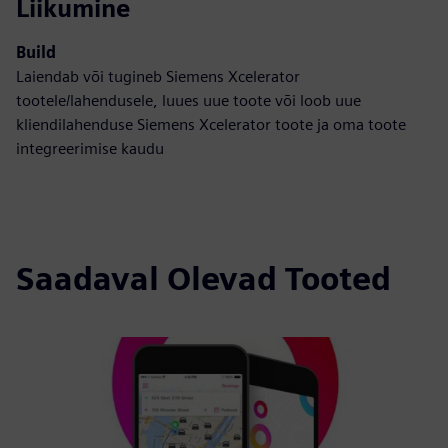
Liikumine
Build
Laiendab või tugineb Siemens Xcelerator
tootele/lahendusele, luues uue toote või loob uue
kliendilahenduse Siemens Xcelerator toote ja oma toote
integreerimise kaudu
Saadaval Olevad Tooted