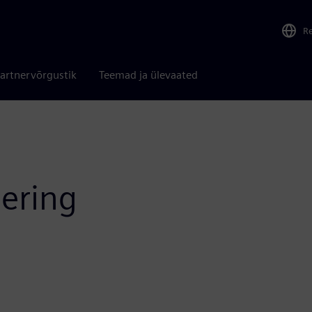
R
artnervõrgustik
Teemad ja ülevaated
eering