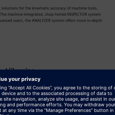
solutions for the kinematic accuracy of machine tools,
e. The machine-integrated, shop-tested INSPECTOR system
 advanced users, the ANALYZER system offers more in-depth
Liikumine
Build
Laiendab või tugineb Siemens Xcelerator
tootele/lahendusele, luues uue toote või loob uue
kliendilahenduse Siemens Xcelerator toote ja oma toote
integreerimise kaudu