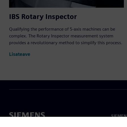
IBS Rotary Inspector
Qualifying the performance of 5-axis machines can be
complex. The Rotary Inspector measurement system
provides a revolutionary method to simplify this process.
Lisateave
SIEMEN
Meist