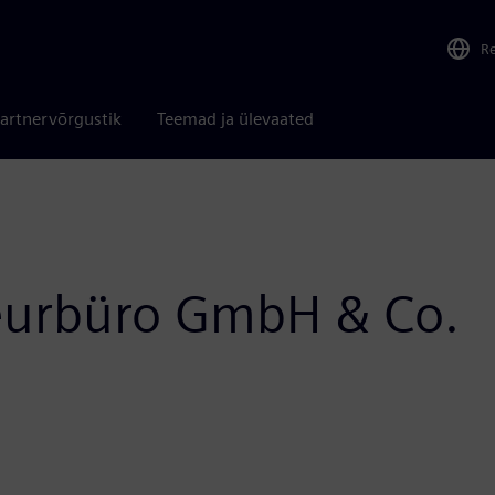
R
artnervõrgustik
Teemad ja ülevaated
urbüro GmbH & Co.