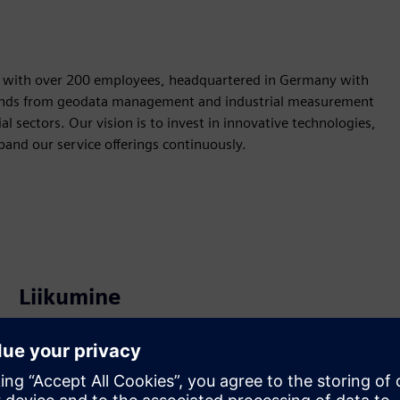
y with over 200 employees, headquartered in Germany with
extends from geodata management and industrial measurement
sectors. Our vision is to invest in innovative technologies,
xpand our service offerings continuously.
Liikumine
Service
Pakub teenust Siemens Xcelerator toote/lahendusele, mis
aitab kliendil seda rakendada, integreerida, kasutada või