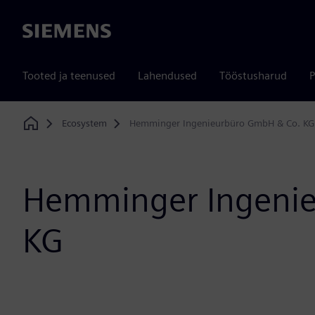
Siemens
Tooted ja teenused
Lahendused
Tööstusharud
P
Ecosystem
Hemminger Ingenieurbüro GmbH & Co. KG
Home
Hemminger Ingenie
KG