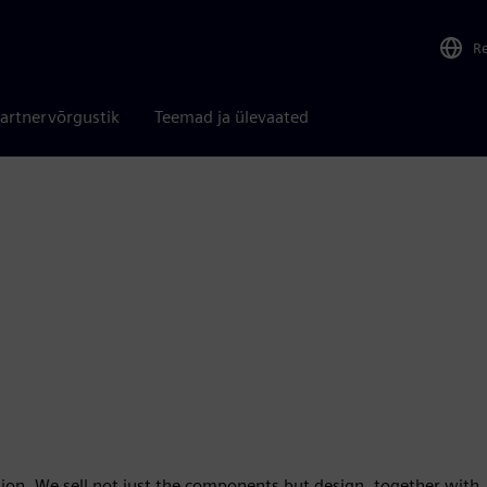
R
artnervõrgustik
Teemad ja ülevaated
n. We sell not just the components but design, together with