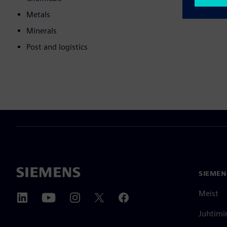
Metals
Minerals
Post and logistics
SIEMEN
Meist
Juhtimi