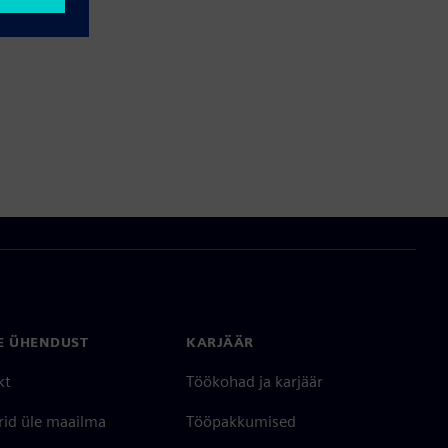
E ÜHENDUST
KARJÄÄR
kt
Töökohad ja karjäär
rid üle maailma
Tööpakkumised