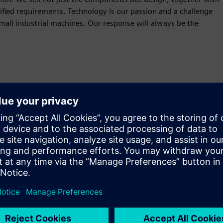
ified requirements. Technology is our passion and a challenge
small industrial machines. Our response will always be the
Liikumine
Sell
SW ja digitaalse toega HW Edasimüüja/Müüge Siemens
Xcelerator-is