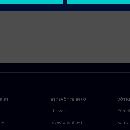
SIST
ETTEVÕTTE INFO
VÕTK
Ettevõte
Konta
ne
Investorisuhted
Konto