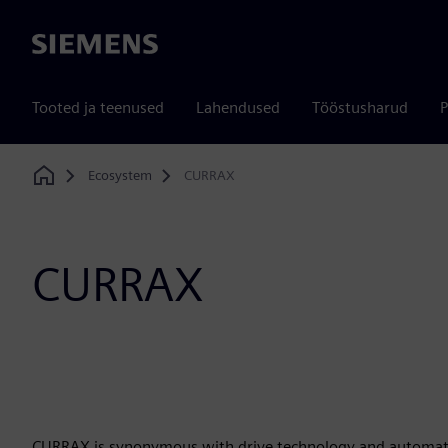
Siemens
Tooted ja teenused
Lahendused
Tööstusharud
P
Ecosystem
CURRAX
Home
CURRAX
CURRAX is synonymous with drive technology and automatio