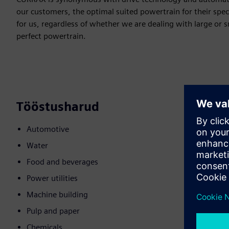
our customers, the optimal suited powertrain for their spec
for us, regardless of whether we are dealing with large or 
perfect powertrain.
Tööstusharud
Automotive
Water
Food and beverages
Power utilities
Machine building
Pulp and paper
Chemicals