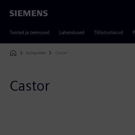
Siemens
Tooted ja teenused
Lahendused
Tööstusharud
P
Ecosystem
Castor
Home
Castor