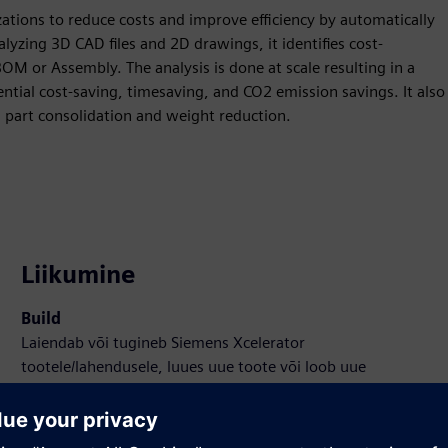
tions to reduce costs and improve efficiency by automatically
alyzing 3D CAD files and 2D drawings, it identifies cost-
BOM or Assembly. The analysis is done at scale resulting in a
ntial cost-saving, timesaving, and CO2 emission savings. It also
s part consolidation and weight reduction.
Liikumine
Build
Laiendab või tugineb Siemens Xcelerator
tootele/lahendusele, luues uue toote või loob uue
kliendilahenduse Siemens Xcelerator toote ja oma toote
integreerimise kaudu