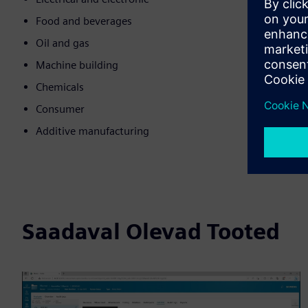
Food and beverages
Oil and gas
Machine building
Chemicals
Consumer
Additive manufacturing
Saadaval Olevad Tooted