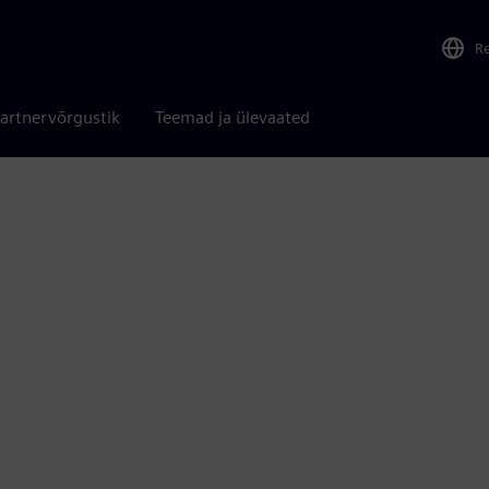
R
artnervõrgustik
Teemad ja ülevaated