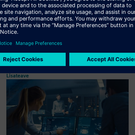
Industrial Metaverse
Suurendada tegevust valdkondades, edendades tegevuse
tipptaset ja jätkusuutlikkust.
Lisateave