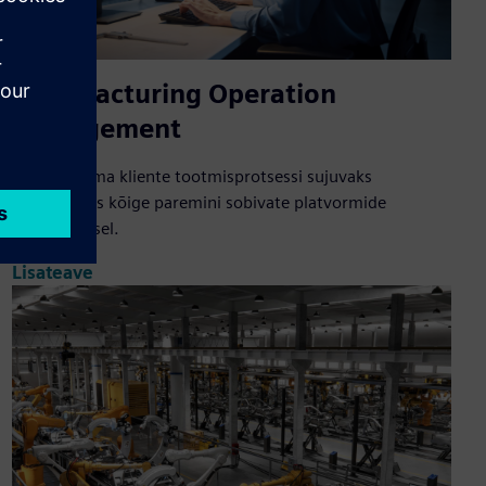
Manufacturing Operation
Management
Toetame oma kliente tootmisprotsessi sujuvaks
toimimiseks kõige paremini sobivate platvormide
seadistamisel.
Lisateave