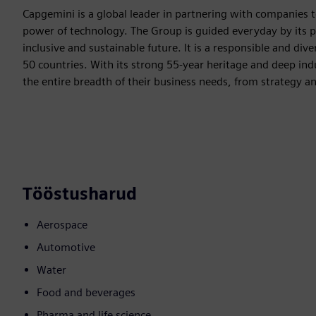
Capgemini is a global leader in partnering with companies 
power of technology. The Group is guided everyday by its
inclusive and sustainable future. It is a responsible and d
50 countries. With its strong 55-year heritage and deep indu
the entire breadth of their business needs, from strategy a
Tööstusharud
Aerospace
Automotive
Water
Food and beverages
Pharma and life science