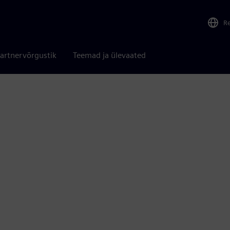
R
artnervõrgustik
Teemad ja ülevaated