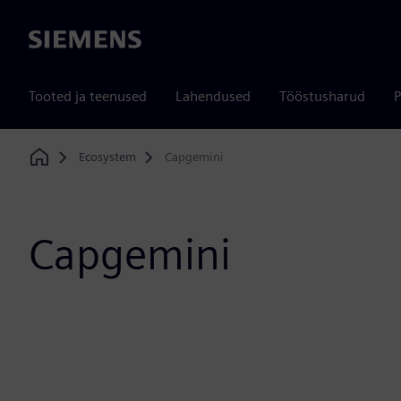
Siemens
Tooted ja teenused
Lahendused
Tööstusharud
P
Ecosystem
Capgemini
Home
Capgemini