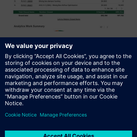
Smart Building Analytics
Bueno Smart Building Analytics aitab teil teha nutikamaid
otsuseid, kogudes ja analüüsides suures koguses andmeid
oma hoone süsteemidest. See annab väärtuslikke teadmisi,
mis võimaldavad teil ja teie meeskondadel vajalikke
toiming...
Lisateave