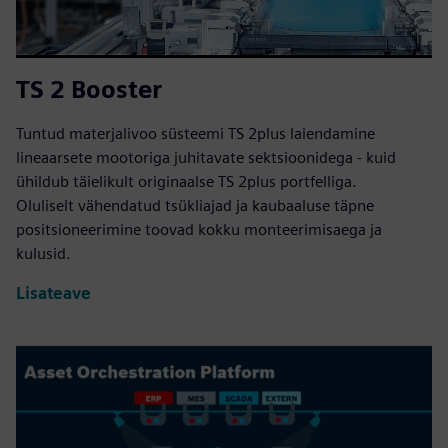
TS 2 Booster
Tuntud materjalivoo süsteemi TS 2plus laiendamine
lineaarsete mootoriga juhitavate sektsioonidega - kuid
ühildub täielikult originaalse TS 2plus portfelliga.
Oluliselt vähendatud tsükliajad ja kaubaaluse täpne
positsioneerimine toovad kokku monteerimisaega ja
kulusid.
Lisateave