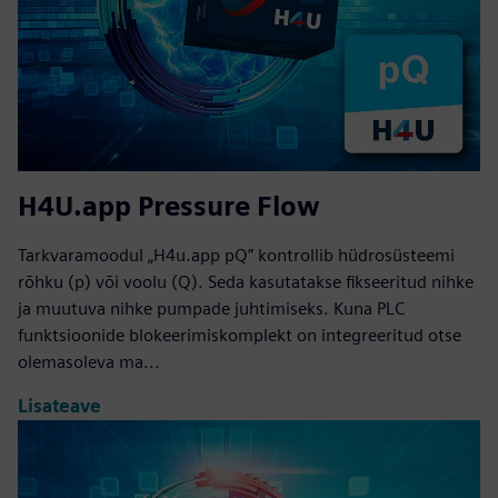
H4U.app Pressure Flow
Tarkvaramoodul „H4u.app pQ” kontrollib hüdrosüsteemi
rõhku (p) või voolu (Q). Seda kasutatakse fikseeritud nihke
ja muutuva nihke pumpade juhtimiseks. Kuna PLC
funktsioonide blokeerimiskomplekt on integreeritud otse
olemasoleva ma...
Lisateave