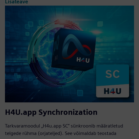
Lisateave
H4U.app Synchronization
Tarkvaramoodul „H4u.app SC” sünkroonib määratletud
telgede rühma (orjateljed). See võimaldab teostada