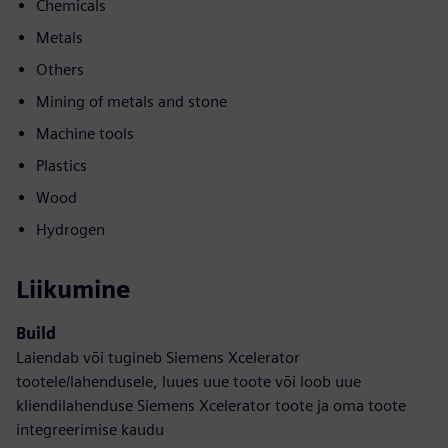
Chemicals
Metals
Others
Mining of metals and stone
Machine tools
Plastics
Wood
Hydrogen
Liikumine
Build
Laiendab või tugineb Siemens Xcelerator
tootele/lahendusele, luues uue toote või loob uue
kliendilahenduse Siemens Xcelerator toote ja oma toote
integreerimise kaudu