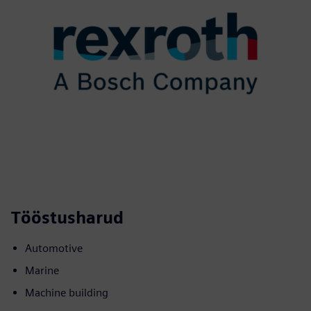
Tööstusharud
Automotive
Marine
Machine building