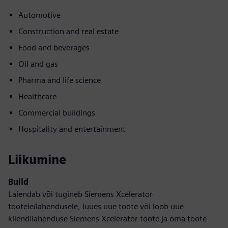
Automotive
Construction and real estate
Food and beverages
Oil and gas
Pharma and life science
Healthcare
Commercial buildings
Hospitality and entertainment
Liikumine
Build
Laiendab või tugineb Siemens Xcelerator
tootele/lahendusele, luues uue toote või loob uue
kliendilahenduse Siemens Xcelerator toote ja oma toote