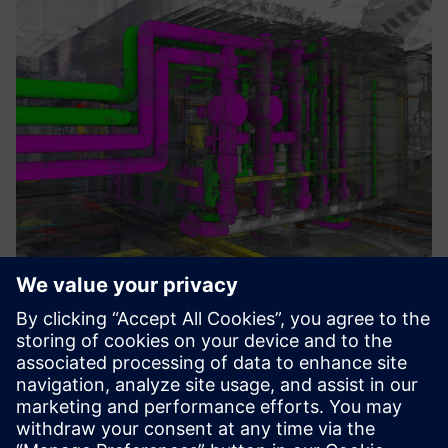
Point clouds to 3D models
Mõõtke punktipilvi, teisendage need käsitsi ja
tehisintellekti abil 3D BIM Revit mudeliteks ning looge mis
tahes infrastruktuuri ja hoonete tegelik digitaalne kaksik.