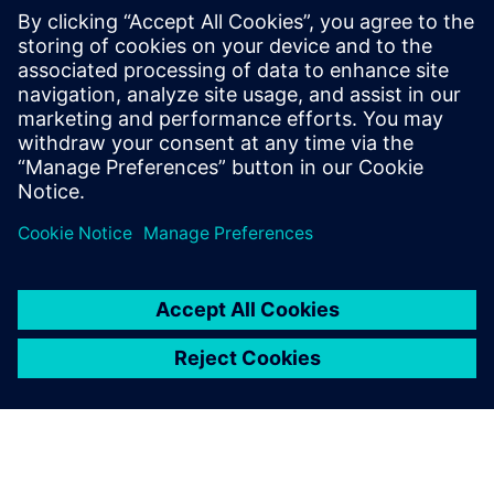
Täiustatud insenerilahendus tööstuslikuks
dekarboniseerimiseks CO2 kogumise kaudu. Ettepanek
integreerib täieliku digitaalse ecosystem, mis põhineb
Siemensi virnal: range keemiline modelleerimine GPROM-
idega, SIMITis töötav digita...
Lisateave