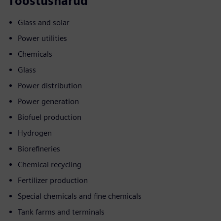
Tööstusharud
Glass and solar
Power utilities
Chemicals
Glass
Power distribution
Power generation
Biofuel production
Hydrogen
Biorefineries
Chemical recycling
Fertilizer production
Special chemicals and fine chemicals
Tank farms and terminals