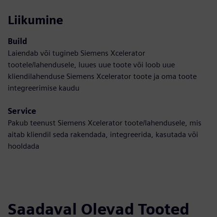
Liikumine
Build
Laiendab või tugineb Siemens Xcelerator
tootele/lahendusele, luues uue toote või loob uue
kliendilahenduse Siemens Xcelerator toote ja oma toote
integreerimise kaudu
Service
Pakub teenust Siemens Xcelerator toote/lahendusele, mis
aitab kliendil seda rakendada, integreerida, kasutada või
hooldada
Saadaval Olevad Tooted