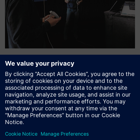
Virtual AM-Training
Kas tehnikaülikoolis, rakendusülikoolis, kutsekoolis või
OEM-koolituskeskuses -
VIA Akadeemia pakub didaktiliselt struktureeritud
õppeüksusi, mis hõlmavad kogu lisaainete tootmise
tööprotsesside ahelat.
Lisateave