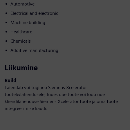
Automotive
Electrical and electronic
Machine building
Healthcare
Chemicals
Additive manufacturing
Liikumine
Build
Laiendab või tugineb Siemens Xcelerator
tootele/lahendusele, luues uue toote või loob uue
kliendilahenduse Siemens Xcelerator toote ja oma toote
integreerimise kaudu