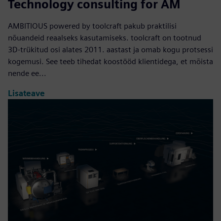
Technology consulting for AM
AMBITIOUS powered by toolcraft pakub praktilisi
nõuandeid reaalseks kasutamiseks. toolcraft on tootnud
3D-trükitud osi alates 2011. aastast ja omab kogu protsessi
kogemusi. See teeb tihedat koostööd klientidega, et mõista
nende ee...
Lisateave