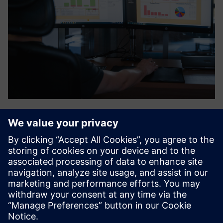
24 VISION system
24 VISION pakub kvaliteedikontrolli süsteemi, mida
powered by AI. See tagab veavaba tootmise ja murevaba
kvaliteedijuhtimise. See tuvastab defektid ja
konfiguratsioonivead mitmesugustes autotööstuses,
sealhulgas turvatoolides, ust...
Lisateave