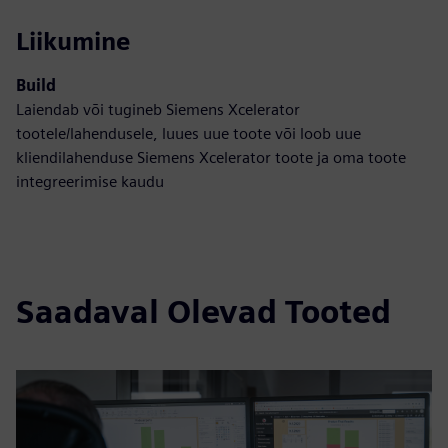
Liikumine
Build
Laiendab või tugineb Siemens Xcelerator
tootele/lahendusele, luues uue toote või loob uue
kliendilahenduse Siemens Xcelerator toote ja oma toote
integreerimise kaudu
Saadaval Olevad Tooted