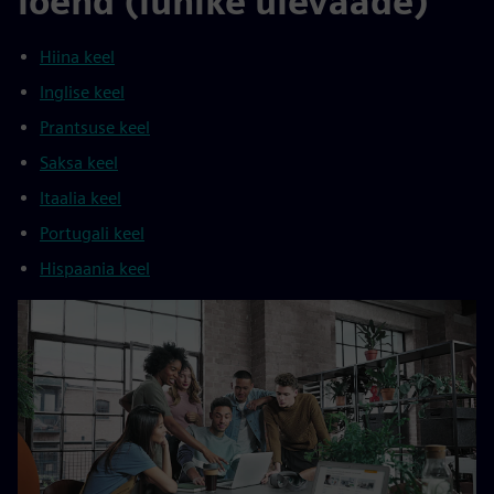
loend (lühike ülevaade)
Hiina keel
Inglise keel
Prantsuse keel
Saksa keel
Itaalia keel
Portugali keel
Hispaania keel