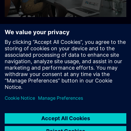
SCE
juhendkoolituspaketid
(üksikasjalik ülevaade)
Inglise keel
Prantsuse keel
Saksa keel