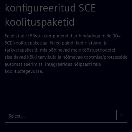
konfigureeritud SCE
koolituspaketid
Seadistage tööstuskomponendid erihindadega meie 90+
SCE koolituspaketiga. Need paindlikud riistvara- ja
tarkvarapaketid, mis põhinevad meie tööstustoodetel,
sisaldavad kõiki tarvikuid ja hõlmavad tootmise/protsesside
automatiseerimist, integreerides hõlpsasti teie
koolitustegevusse.
Select...