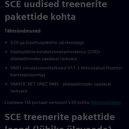
SCE uudised treenerite
pakettide kohta
Tähtsündmused
V20-ga koolituspakette värskendage
Veebipõhine kohaletoimetamisteenus (OSD) -
allalaadimiseks saadaval tarkvara
SIMIT simulatsioonitarkvara V11.3 lihtsustatud litsentsi
kontseptsiooniga
SIMATIC NET SINEC NMS - allalaadimiseks saadaval
tarkvara
Lisateave TIA portaali versiooni V20 kohta:
Tehniline
Üldine
SCE treenerite pakettide