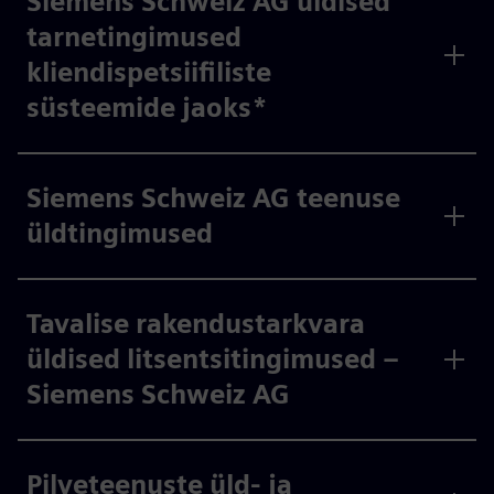
Siemens Schweiz AG üldised
tarnetingimused
kliendispetsiifiliste
süsteemide jaoks*
Siemens Schweiz AG teenuse
üldtingimused
Tavalise rakendustarkvara
üldised litsentsitingimused –
Siemens Schweiz AG
Pilveteenuste üld- ja