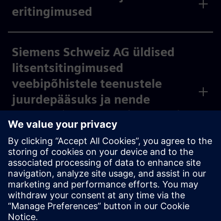
eritingimused
Siemens Schweiz AG üldised
litsentsitingimused
veebipõhistele teenustele
juurdepääsuks ja nende
kasutamiseks - kehtivad kuni
31.10.2023
*Tarkvaraarendusele kehtivad eritingimused.