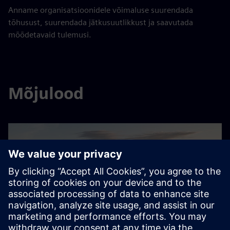
Anname organisatsioonidele võimaluse suurendada
tõhusust, suurendada jätkusuutlikkust ja saavutada
mõõdetavaid tulemusi.
Mõjulood