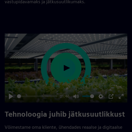
vastupidavamaks ja jätkusuutlikumaks.
Play
01:46
Play
Mute
Settings
PIP
Enter
fulls
Tehnoloogia juhib jätkusuutlikkust
Võimestame oma kliente, ühendades reaalse ja digitaalse