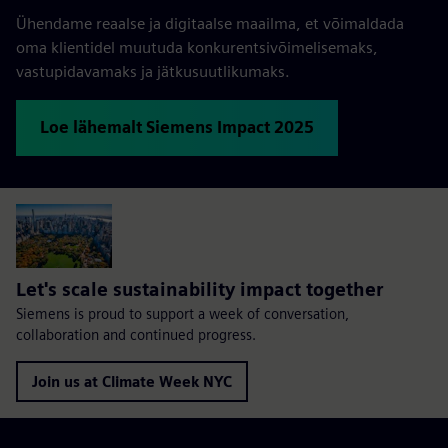
Ühendame reaalse ja digitaalse maailma, et võimaldada
oma klientidel muutuda konkurentsivõimelisemaks,
vastupidavamaks ja jätkusuutlikumaks.
Loe lähemalt Siemens Impact 2025
Let's scale sustainability impact together
Siemens is proud to support a week of conversation,
collaboration and continued progress.
Join us at Climate Week NYC