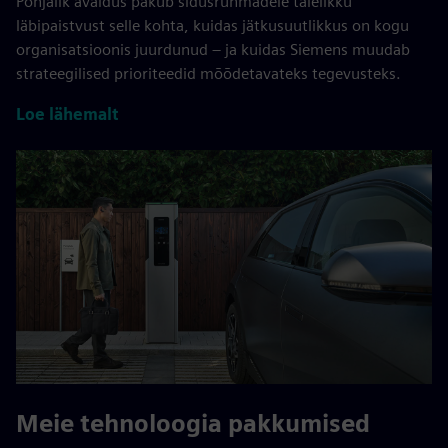
Põhjalik avaldus pakub sidusrühmadele täielikku
läbipaistvust selle kohta, kuidas jätkusuutlikkus on kogu
organisatsioonis juurdunud – ja kuidas Siemens muudab
strateegilised prioriteedid mõõdetavateks tegevusteks.
Loe lähemalt
Meie tehnoloogia pakkumised