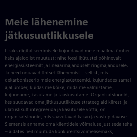
Meie lähenemine
jätkusuutlikkusele
Lisaks digitaliseerimisele kujundavad meie maailma ümber
kaks ajaloolist muutust: nihe fossiilkütustel põhinevalt
energiasüsteemilt ja lineaarmajanduselt ringmajandusele.
Ja need nõuavad ühtset lähenemist – sellist, mis
dekarboniseerib meie energiasüsteemid, kujundades samal
ajal ümber, kuidas me kõike, mida me valmistame,
kujundame, kasutame ja taaskasutame. Organisatsioonid,
kes suudavad oma jätkusuutlikkuse strateegiaid kiiresti ja
ulatuslikult integreerida ja kasutusele võtta, on
organisatsioonid, mis saavutavad kasvu ja vastupidavuse.
Siemensis anname oma klientidele võimaluse just seda teha
– aidates neil muutuda konkurentsivõimelisemaks,