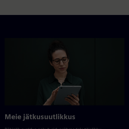
Meie jätkusuutlikkus