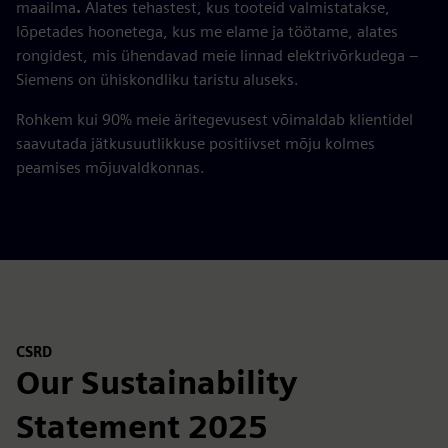
maailma
.
Alates tehastest, kus tooteid valmistatakse,
lõpetades hoonetega, kus me elame ja töötame, alates
rongidest, mis ühendavad meie linnad elektrivõrkudega –
Siemens on ühiskondliku taristu aluseks.
Rohkem kui 90% meie äritegevusest võimaldab klientidel
saavutada jätkusuutlikkuse positiivset mõju kolmes
peamises mõjuvaldkonnas.
CSRD
Our Sustainability
Statement 2025