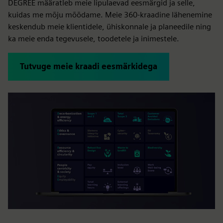
DEGREE määratleb meie lipulaevad eesmärgid ja selle,
kuidas me mõju mõõdame. Meie 360-kraadine lähenemine
keskendub meie klientidele, ühiskonnale ja planeedile ning
ka meie enda tegevusele, toodetele ja inimestele.
Tutvuge meie kraadi eesmärkidega