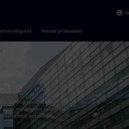
R
artnervõrgustik
Teemad ja ülevaated
ia
tria
ion, building systems, the
, or water management solutions
nfrastructure, and mobility.