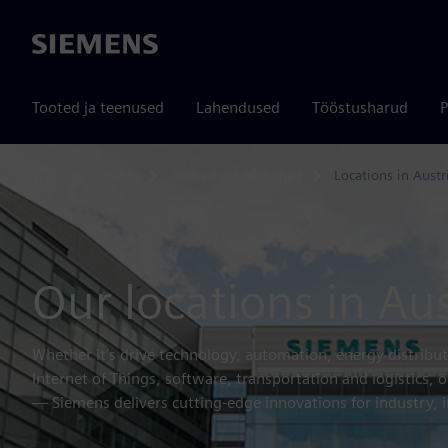
Siemens
Tooted ja teenused
Lahendused
Tööstusharud
P
Ettevõte
Globaalsed asukohad
Locations in Austr
Home
Our locations in Aus
Whether it’s drive technology, automation, energy distribut
Internet of Things, software, transportation and logistics
— Siemens delivers cutting-edge innovations for industry, i