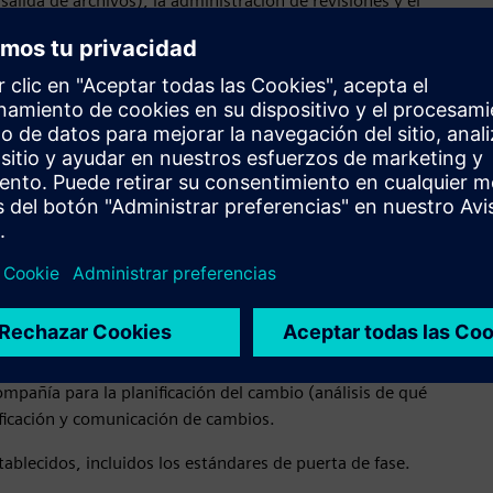
salida de archivos), la administración de revisiones y el
.
derechos de propiedad intelectual mediante la administración
 de acceso asociados.
clave participen en el ciclo de vida
 tanto los equipos de productos internos como los socios
 ejecutar procesos automatizados impulsados por flujos de
compañía para la planificación del cambio (análisis de qué
rificación y comunicación de cambios.
blecidos, incluidos los estándares de puerta de fase.