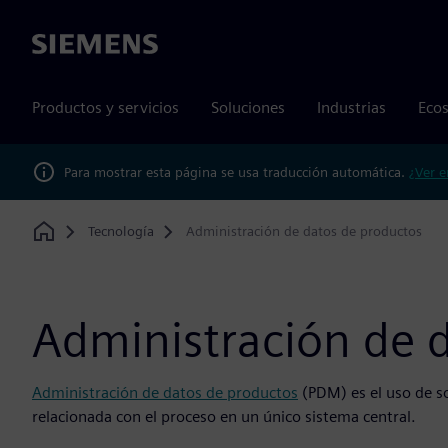
Siemens
Productos y servicios
Soluciones
Industrias
Ecos
Para mostrar esta página se usa traducción automática.
¿Ver e
Tecnología
Administración de datos de productos
Home
Administración de 
Administración de datos de productos
(PDM) es el uso de s
relacionada con el proceso en un único sistema central.