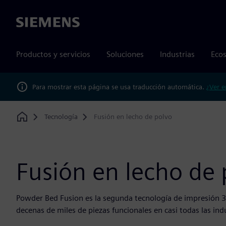
Siemens
Productos y servicios
Soluciones
Industrias
Ecos
Para mostrar esta página se usa traducción automática.
¿Ver e
Tecnología
Fusión en lecho de polvo
Home
Fusión en lecho de 
Powder Bed Fusion es la segunda tecnología de impresión 3
decenas de miles de piezas funcionales en casi todas las indu