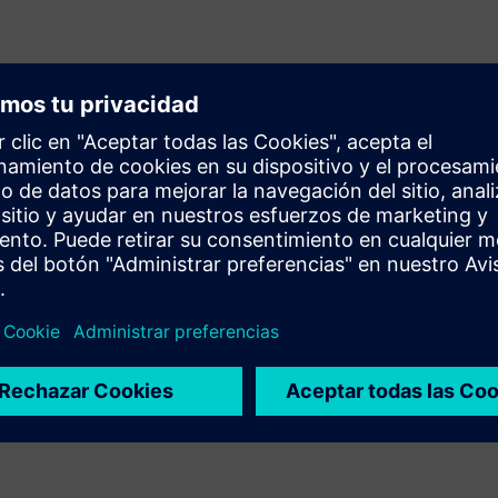
ncipalmente por la fuente de energía térmica (por ejemplo,
) y el nivel de calor aplicado (es decir, si los gránulos se
 que la fusión de lecho de polvo es distinta de
Extinción de
rgía térmica (calor) para unir las partículas.