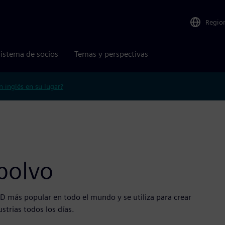
Regio
istema de socios
Temas y perspectivas
n inglés en su lugar?
polvo
D más popular en todo el mundo y se utiliza para crear
strias todos los días.