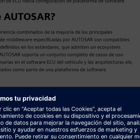
ción de ECU hasta configuración de plataforma de software.
de AUTOSAR?
iencia combinados de la mayoría de los principales
s de middleware especificadas por AUTOSAR son compatibles
, definidos en los estándares, que admiten un ecosystem
. AUTOSAR soporta un conjunto completo de casos de uso
sarias en el software ECU del vehículo y las arquitecturas e/e,
izados como parte de una plataforma de software
c
ama de funciones definidas estáticamente, utilizadas en ECU
jas. La arquitectura AUTOSAR Classic Platform admite una
exRay y Ethernet y seguridad funcional hasta ASIL D. Se
a en OSEK, código de aplicación, comúnmente C o C ++, a
rol.