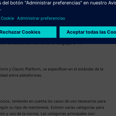
UTOSAR
y actualizaciones de tipo aplicación, es adecuada para ECUS
daptativa AUTOSAR admite comunicaciones y arquitecturas
ades de seguridad cibernética y actualmente admite seguridad
POSIX se escribe comúnmente en lenguaje C ++.
m y Classic Platform, se especifican en el estándar de la
idad entre plataformas.
cios, teniendo en cuenta los casos de uso necesarios para
 según su tipo de membresía. Existen varias categorías para
ión y uso de la norma. Las categorías principales son: