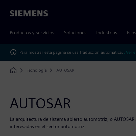
Siemens
Productos y servicios
Soluciones
Industrias
Ecos
Para mostrar esta página se usa traducción automática.
¿Ver e
Tecnología
AUTOSAR
Home
AUTOSAR
La arquitectura de sistema abierto automotriz, o AUTOSAR, 
interesadas en el sector automotriz.