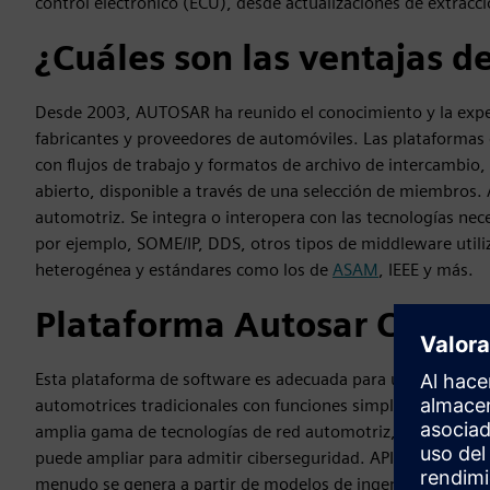
control electrónico (ECU), desde actualizaciones de extrac
¿Cuáles son las ventajas 
Desde 2003, AUTOSAR ha reunido el conocimiento y la exper
fabricantes y proveedores de automóviles. Las plataforma
con flujos de trabajo y formatos de archivo de intercambio
abierto, disponible a través de una selección de miembros
automotriz. Se integra o interopera con las tecnologías nece
por ejemplo, SOME/IP, DDS, otros tipos de middleware util
heterogénea y estándares como los de
ASAM
, IEEE y más.
Plataforma Autosar Classi
Esta plataforma de software es adecuada para una amplia g
automotrices tradicionales con funciones simples o comple
amplia gama de tecnologías de red automotriz, CAN, LIN, Fl
puede ampliar para admitir ciberseguridad. API en C basad
menudo se genera a partir de modelos de ingeniería de cont