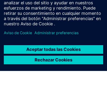
Seminario web bajo demanda
| DevOps: Automatice y
colabore con Polarion ALM
Seminario web bajo demanda
| Comprenda cómo acelerar
el desarrollo de productos y software con ALM moderno
Canal
| Vea videos de Polarion en YouTube
Leer
Blog
| El poder de Polarion para orquestar el desarrollo de
software complejo
Estudio de caso
| Obtenga una herramienta integral para
administrar los requisitos
Estudio de caso
| Reduzca el tiempo dedicado a la búsqueda
de datos en más del 65 por ciento