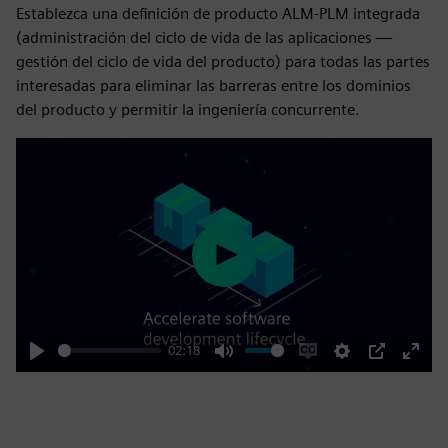
Establezca una definición de producto ALM-PLM integrada
(administración del ciclo de vida de las aplicaciones —
gestión del ciclo de vida del producto) para todas las partes
interesadas para eliminar las barreras entre los dominios
del producto y permitir la ingeniería concurrente.
Play
02:18
Play
Mute
Enable
Settings
PIP
Enter
captions
fulls