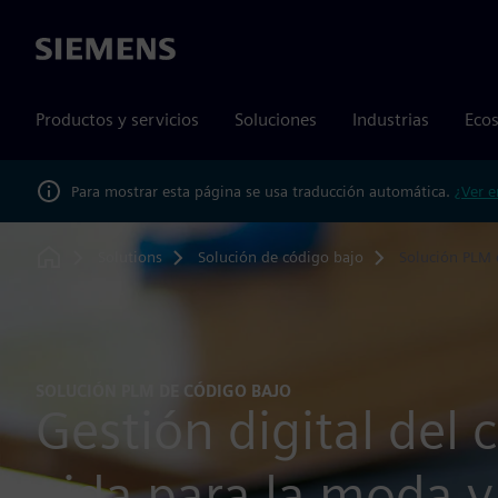
Siemens
Productos y servicios
Soluciones
Industrias
Ecos
Para mostrar esta página se usa traducción automática.
¿Ver e
Solutions
Solución de código bajo
Solución PLM 
Home
SOLUCIÓN PLM DE CÓDIGO BAJO
Gestión digital del c
vida para la moda y