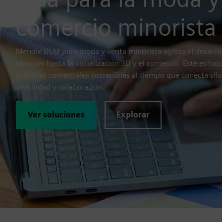
comercio minorista
Mendix DLM para moda y venta minorista agiliza el desarro
ideación hasta la visualización 3D y el comercio. Este enfoq
prácticas comerciales sostenibles al tiempo que conecta si
visibilidad y colaboración.
Ver soluciones
Explorar