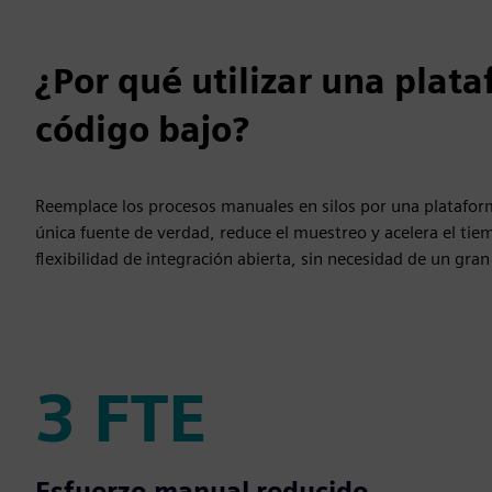
¿Por qué utilizar una plat
código bajo?
Reemplace los procesos manuales en silos por una platafor
única fuente de verdad, reduce el muestreo y acelera el tiem
flexibilidad de integración abierta, sin necesidad de un gran
3 FTE
3 FTE
Esfuerzo manual reducido