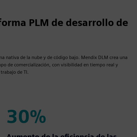
aforma PLM de desarrollo de
ma nativa de la nube y de código bajo. Mendix DLM crea una
po de comercialización, con visibilidad en tiempo real y
 trabajo de TI.
30%
30%
Aumento de la eficiencia de las