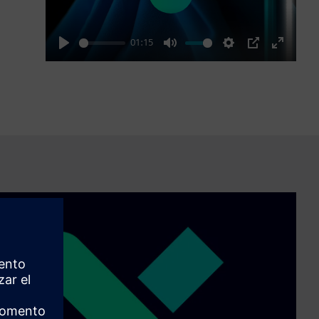
Play
01:15
Play
Mute
Settings
PIP
Enter
fullscre