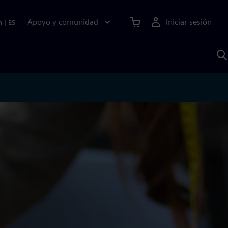
Apoyo y comunidad
Iniciar sesión
n
|
ES
B
c
S
A