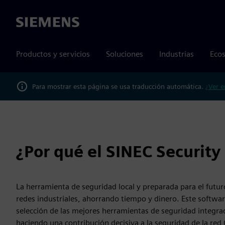
Siemens
Productos y servicios
Soluciones
Industrias
Ecos
Para mostrar esta página se usa traducción automática.
¿Ver e
¿Por qué el SINEC Security
La herramienta de seguridad local y preparada para el futuro
redes industriales, ahorrando tiempo y dinero. Este software
selección de las mejores herramientas de seguridad integra
haciendo una contribución decisiva a la seguridad de la red