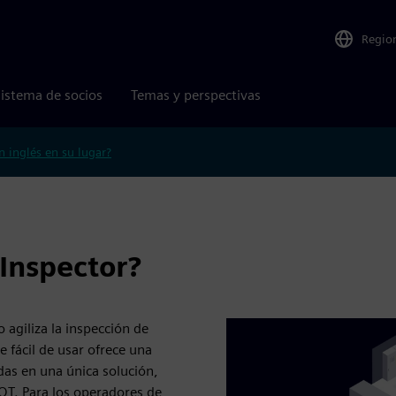
Regio
istema de socios
Temas y perspectivas
n inglés en su lugar?
 Inspector?
 agiliza la inspección de
 fácil de usar ofrece una
das en una única solución,
 OT. Para los operadores de