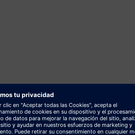
porada
verifica sus redes OT y TI/OT
dad definidos. Evalúa la
ndo las desviaciones y los
strar el cumplimiento de, por