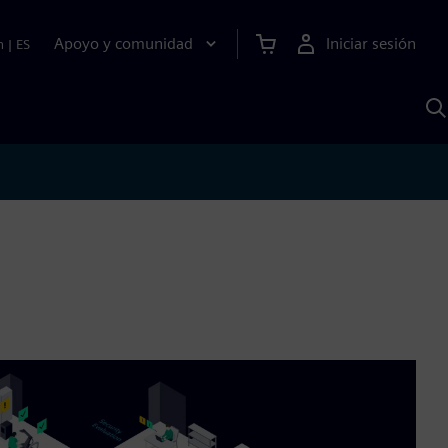
Apoyo y comunidad
Iniciar sesión
n
|
ES
B
c
S
A