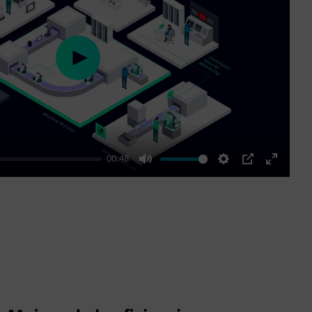
Play
00:48
Mute
Settings
PIP
Enter
fullscre