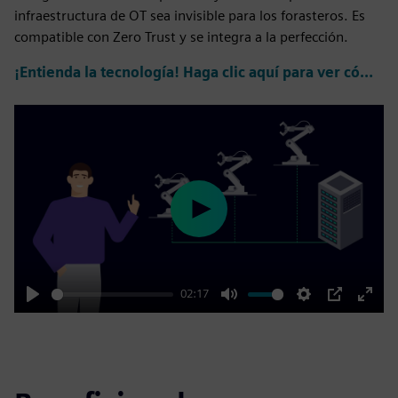
infraestructura de OT sea invisible para los forasteros. Es
compatible con Zero Trust y se integra a la perfección.
¡Entienda la tecnología! Haga clic aquí para ver cómo funciona.
Play
02:17
Play
Mute
Settings
PIP
Enter
fulls