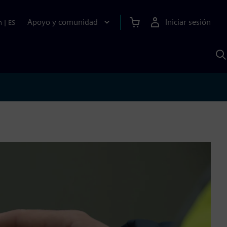
Apoyo y comunidad
Iniciar sesión
n
|
ES
B
c
S
A